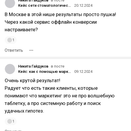
Никита Гайдуков
в посте
Кейс сети стоматологических клиник «Дентал Визит». Как окупается терпение: дали алгоритмам время и вывезли проект из минуса
20.12.2024
В Москве в этой нише результаты просто пушка!
Через какой сервис оффлайн конверсии
настраиваете?
1
Ответить
Никита Гайдуков
в посте
Кейс: как с помощью маркетинговой стратегии и комплексного подхода вывести стоматологическую клинику из состояния упадка, увеличить оборот в 10 раз и заработать >290.000.000 рублей за 3 года
09.12.2024
Очень крутой результат!
Радует что есть такие клиенты, которые
понимают что маркетинг это не про волшебную
таблетку, а про системную работу и поиск
удачных гипотез.
1