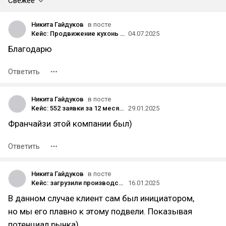
Свежее
Никита Гайдуков
в посте
Кейс: Продвижение кухонь на заказ или как наш клиент вышел из тени "сарафанного радио" и заработал 1,4 млн рублей без сайта в условиях жесткой конкуренции
04.07.2025
Благодарю
Ответить
Никита Гайдуков
в посте
Кейс: 552 заявки за 12 месяцев. Как мы продвигаем франшизу массажной студии стоимостью 3,7 млн рублей
29.01.2025
Франчайзи этой компании был)
Ответить
Никита Гайдуков
в посте
Кейс: загрузили производство заказами и заработали 6 миллионов. Продвижение в конкурентной нише корпоративных подарков
16.01.2025
В данном случае клиент сам был инициатором,
но мы его плавно к этому подвели. Показывая
потенциал рынка)