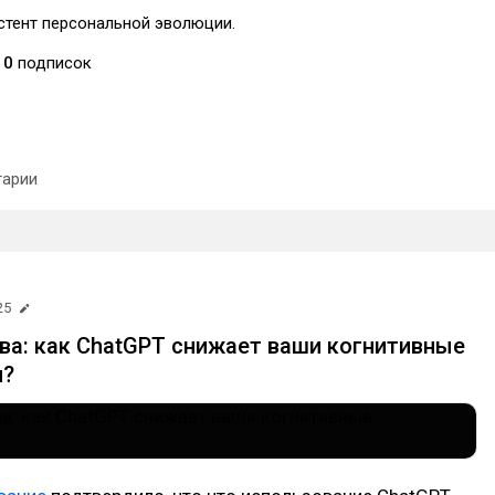
стент персональной эволюции.
0
подписок
арии
25
ва: как ChatGPT снижает ваши когнитивные
и?