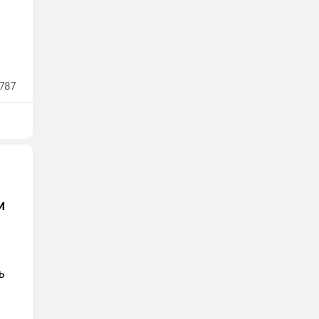
787
и
ь