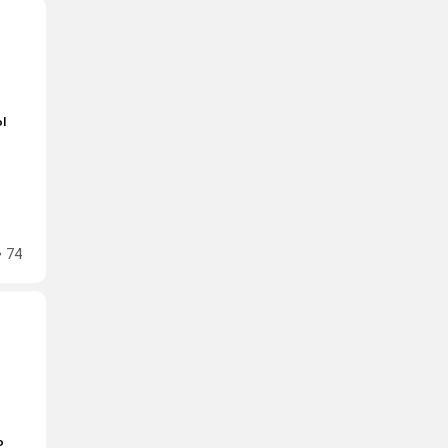
ы
74
ь