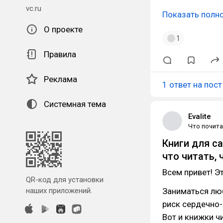
vc.ru
Показать полн
О проекте
1
Правила
Реклама
1 ответ на пост
Системная тема
Evalite
Что почита
Книги для са
что читать,
Всем привет! Э
QR-код для установки
наших приложений.
Заниматься люб
риск сердечно-
Вот и книжки ч