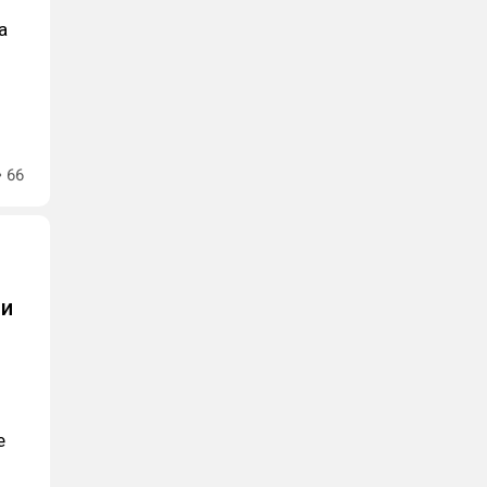
а
66
ти
е