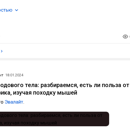
остью
ыт
18.01.2024
одового тела: разбираемся, есть ли польза от
ика, изучая походку мышей
то
Эвалайт
.