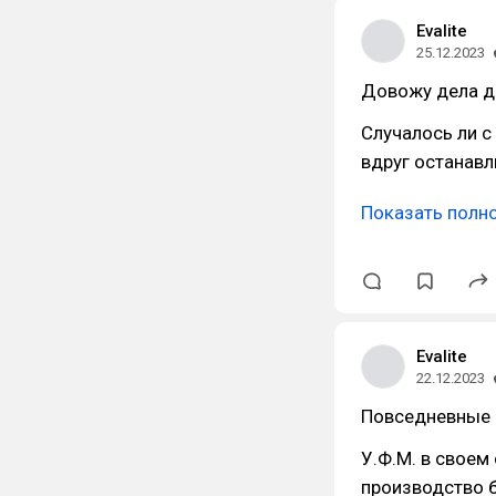
Evalite
25.12.2023
Довожу дела д
Случалось ли с
вдруг останавл
Показать полн
Evalite
22.12.2023
Повседневные 
У.Ф.М. в своем
производство б