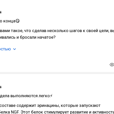
о конца😋
 вами такое, что сделав несколько шагов к своей цели, в
ивались и бросали начатое?
остью
дела выполняются легко⚡
 составе содержит эринацины, которые запускают
елка NGF. Этот белок стимулирует развитие и активност