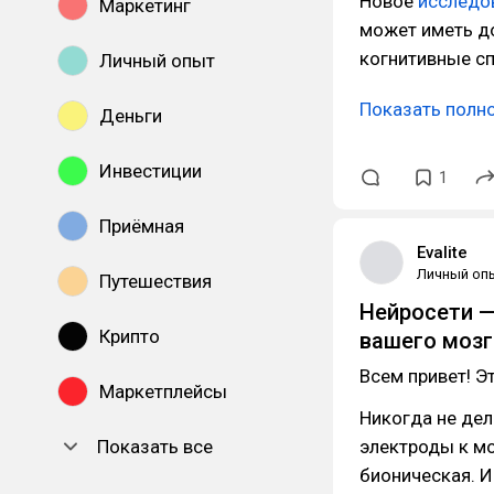
Новое
исследо
Маркетинг
может иметь д
когнитивные с
Личный опыт
Показать полн
Деньги
Инвестиции
1
Приёмная
Evalite
Личный оп
Путешествия
Нейросети —
Крипто
вашего мозг
Всем привет! Э
Маркетплейсы
Никогда не дел
Показать все
электроды к мо
бионическая. И