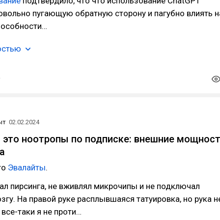
вание
подтвердило, что что использование ChatGPT
овольно пугающую обратную сторону и пагубно влиять н
пособности…
остью
ыт
02.02.2024
 это ноотропы по подписке: внешние мощнос
а
то
Эвалайты
.
ал пирсинга, не вживлял микрочипы и не подключал
згу. На правой руке расплывшаяся татуировка, но рука н
 все-таки я не проти…