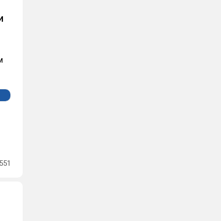
и
м
551