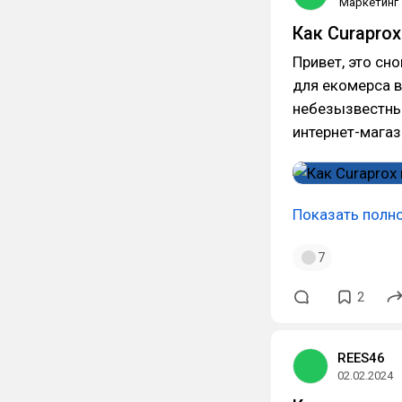
Маркетинг
Как Curapro
Привет, это сн
для екомерса в
небезызвестны
интернет-магаз
Показать полн
7
2
REES46
02.02.2024