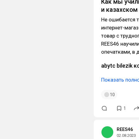
Как мы учил
и казахском
Не ошибается т
интернет-мага
товар с трудн
REES46 научил
опечатками, в 
abytc bilezik 
Показать полн
10
1
REES46
02.08.2023