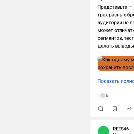
Представьте —
трех разных бр
аудитории не п
может отличат
сегментов, тест
делать выводы
Показать полн
6
REES46