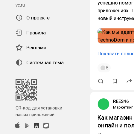
успешно помога
vc.ru
приложениях. 
О проекте
новый инструме
Правила
Реклама
Показать полн
Системная тема
5
REES46
Маркетинг
QR-код для установки
наших приложений.
Как магазин
онлайн и по