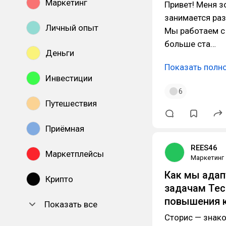
Маркетинг
Привет! Меня з
занимается ра
Личный опыт
Мы работаем с 
больше ста…
Деньги
Показать полн
Инвестиции
6
Путешествия
Приёмная
REES46
Маркетплейсы
Маркетинг
Как мы адап
Крипто
задачам Tec
повышения 
Показать все
Сторис — знак