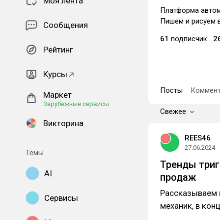
Моя лента
Платформа автом
Пишем и рисуем 
Сообщения
61
подписчик
2
Рейтинг
Курсы
Посты
Коммент
Маркет
Зарубежные сервисы
Свежее
Викторина
REES46
27.06.2024
Темы
Тренды триг
AI
продаж
Рассказываем 
Сервисы
механик, в кон