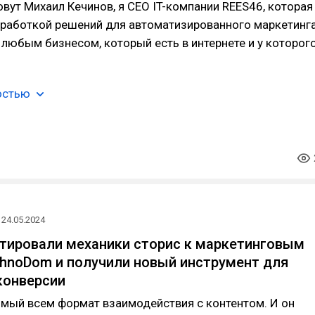
овут Михаил Кечинов, я СЕО IT-компании REES46, которая
зработкой решений для автоматизированного маркетинга
любым бизнесом, который есть в интернете и у которог
остью
24.05.2024
тировали механики сторис к маркетинговым
hnoDom и получили новый инструмент для
конверсии
омый всем формат взаимодействия с контентом. И он