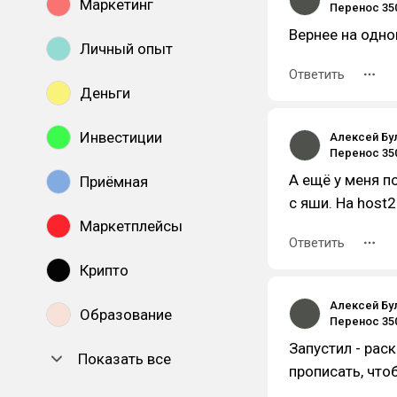
Маркетинг
Вернее на одно
Личный опыт
Ответить
Деньги
Инвестиции
Алексей Бу
А ещё у меня п
Приёмная
с яши. На host2
Маркетплейсы
Ответить
Крипто
Алексей Бу
Образование
Запустил - рас
Показать все
прописать, что