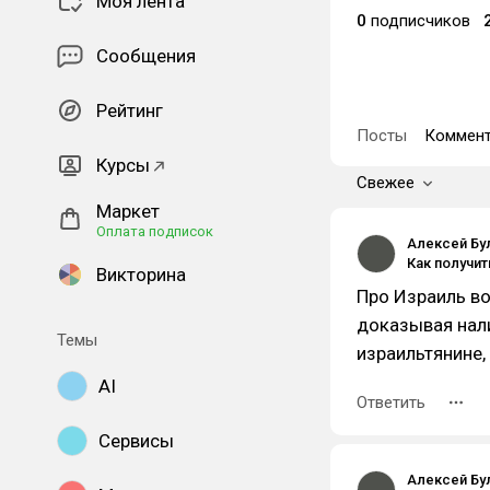
Моя лента
0
подписчиков
Сообщения
Рейтинг
Посты
Коммент
Курсы
Свежее
Маркет
Оплата подписок
Алексей Бу
Викторина
Про Израиль во
доказывая нали
Темы
израильтянине,
AI
Ответить
Сервисы
Алексей Бу