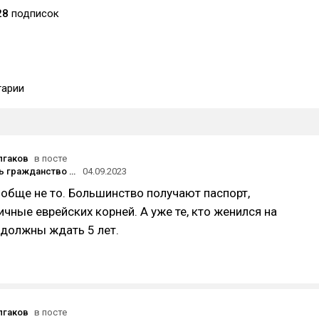
28
подписок
арии
лгаков
в посте
Как получить гражданство другой страны и не потратить на это 10 лет?
04.09.2023
обще не то. Большинство получают паспорт,
чные еврейских корней. А уже те, кто женился на
 должны ждать 5 лет.
лгаков
в посте