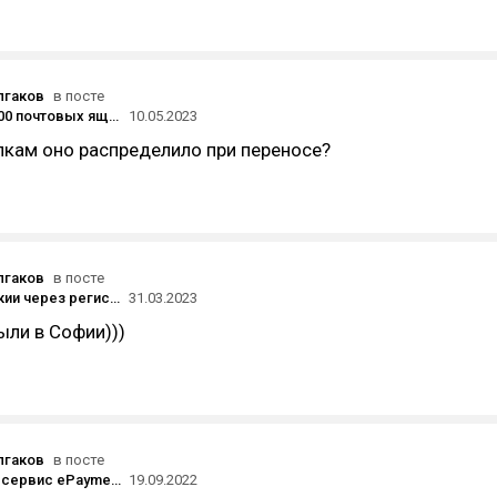
лгаков
в посте
Перенос 3500 почтовых ящиков с Яндекс на свой сервер
10.05.2023
пкам оно распределило при переносе?
лгаков
в посте
ВНЖ Словакии через регистрацию ИП
31.03.2023
ыли в Софии)))
лгаков
в посте
Платёжный сервис ePayments возобновил работу после почти двух лет заморозки аккаунтов
19.09.2022