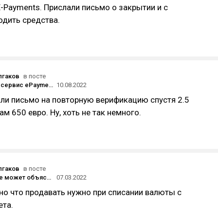
 E-Payments. Прислали письмо о закрытии и с
одить средства.
лгаков
в посте
Платёжный сервис ePayments возобновил работу после почти двух лет заморозки аккаунтов
10.08.2022
ли письмо на повторную верификацию спустя 2.5
ам 650 евро. Ну, хоть не так немного.
лгаков
в посте
Тинькофф не может объяснить про конвертацию 80% валютной выручки. Прошу дать развернутый ответ
07.03.2022
но что продавать нужно при списании валюты с
ета.