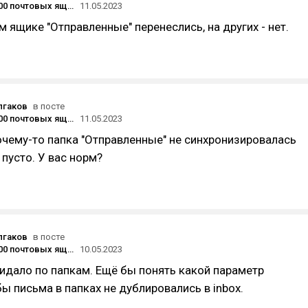
Перенос 3500 почтовых ящиков с Яндекс на свой сервер
11.05.2023
м ящике "Отправленные" перенеслись, на других - нет.
лгаков
в посте
Перенос 3500 почтовых ящиков с Яндекс на свой сервер
11.05.2023
очему-то папка "Отправленные" не синхронизировалась
 пусто. У вас норм?
лгаков
в посте
Перенос 3500 почтовых ящиков с Яндекс на свой сервер
10.05.2023
кидало по папкам. Ещё бы понять какой параметр
бы письма в папках не дублировались в inbox.