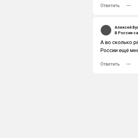
Ответить
Алексей Бу
А во сколько р
России ещё мно
Ответить