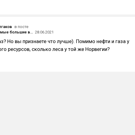
лгаков
в посте
В России самые большие в мире налоги?
28.06.2021
аз? Но вы признаете что лучше). Помимо нефти и газа у
го ресурсов, сколько леса у той же Норвегии?