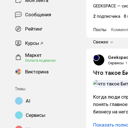
Моя лента
GEEKSPACE — сист
Сообщения
2
подписчика
0
Рейтинг
Посты
Коммент
Свежее
Курсы
Маркет
Geekspa
Оплата подписок
Сервисы
1
Викторина
Что такое Б
Темы
Когда люди спр
AI
понять главное
бизнесу на нег
Сервисы
Показать полн