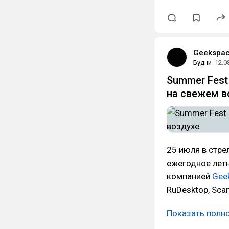
Geekspa
Будни
12.0
Summer Fest
на свежем в
25 июля в стр
ежегодное лет
компанией
Gee
RuDesktop, Scan
Показать полн