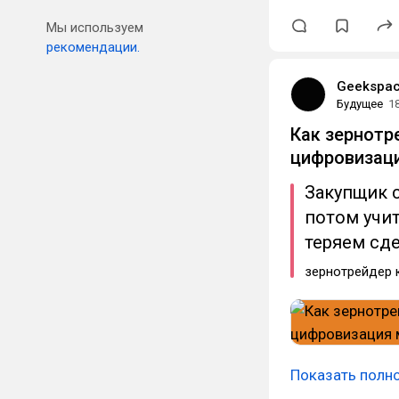
Мы используем
рекомендации.
Geekspa
Будущее
1
Как зернотр
цифровизац
Закупщик с
потом учит
теряем сд
зернотрейдер 
Показать полн