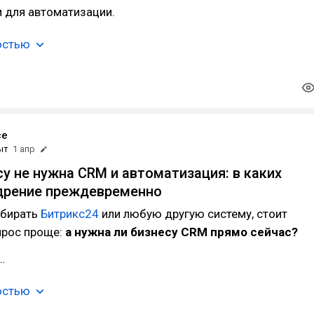
 для автоматизации.
остью
ce
ыт
1 апр
су не нужна CRM и автоматизация: в каких
дрение преждевременно
ыбирать
Битрикс24
или любую другую систему, стоит
прос проще:
а нужна ли бизнесу CRM прямо сейчас?
…
остью