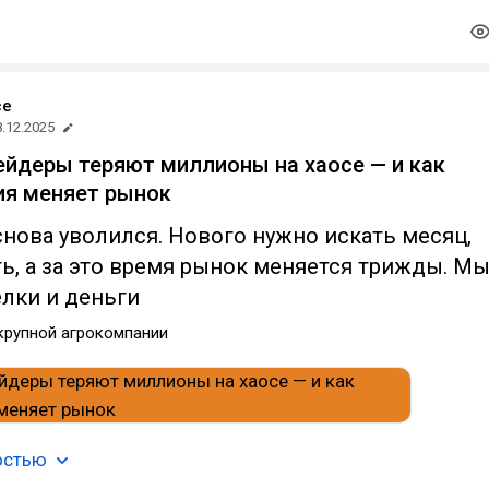
ce
8.12.2025
ейдеры теряют миллионы на хаосе — и как
ия меняет рынок
нова уволился. Нового нужно искать месяц,
ь, а за это время рынок меняется трижды. М
елки и деньги
крупной агрокомпании
остью