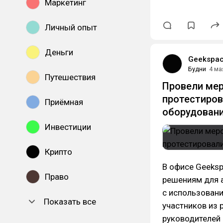
Маркетинг
Личный опыт
Деньги
Geekspa
Будни
4 ма
Путешествия
Провели мер
протестиров
Приёмная
оборудован
Инвестиции
Крипто
В офисе Geeks
Право
решениям для 
с использовани
Показать все
участников из 
руководителей 