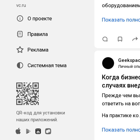
оборудованием
vc.ru
О проекте
Показать полн
Правила
Реклама
Geekspa
Системная тема
Личный оп
Когда бизне
случаях вне
Прежде чем в
ответить на во
QR-код для установки
На практике ко
наших приложений.
Показать полн