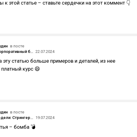
ы к этой статье – ставьте сердечки на этот коммент 👇
ндин
в посте
Как вести корпоративный блог. Опыт главреда Awake, SMMplanner и десятка других компаний
22.07.2024
в эту статью больше примеров и деталей, из нее
 платный курс 😄
ндин
в посте
Трукрайм недели: Стрингер нервно дымит в сторонке
19.07.2024
атья – бомба 💣