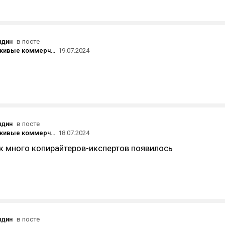
ндин
в посте
Как писать живые коммерческие тексты, чтобы они решили задачи и не оказались в корзине
19.07.2024
ндин
в посте
Как писать живые коммерческие тексты, чтобы они решили задачи и не оказались в корзине
18.07.2024
к много копирайтеров-икспертов появилось
ндин
в посте