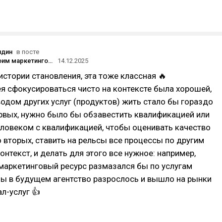
ндин
в посте
Как мы строим маркетинговое агентство roadmap: неудобная история о том, как мы 6 лет учимся нанимать людей, управлять командой и не сгореть в процессе
14.12.2025
стории становления, эта тоже классная 🔥
я сфокусироваться чисто на контексте была хорошей,
водом других услуг (продуктов) жить стало бы гораздо
рвых, нужно было бы обзавестить квалификацией или
ловеком с квалификацией, чтобы оценивать качество
Во вторых, ставить на рельсы все процессы по другим
контекст, и делать для этого все нужное: например,
маркетинговый ресурс размазался бы по услугам
ы в будущем агентство разрослось и вышло на рынки
л-услуг 👍