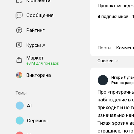
Моя лента
Продакт-менедже
Сообщения
8
подписчиков
Рейтинг
Курсы
Посты
Коммент
Маркет
Свежее
eSIM для поездок
Викторина
Игорь Лупа
Про «призрачны
Темы
наблюдение в ст
AI
приходит и не 
изначально нан
Сервисы
Тихая эрозия ва
страшнее, пото