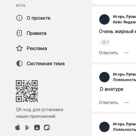
vc.ru
Игорь Лупа
О проекте
Очень жирный к
Правила
1
Реклама
Ответить
Системная тема
Игорь Лупа
:D внатури
Ответить
QR-код для установки
наших приложений.
Игорь Лупа