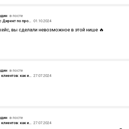
ндин
в посте
Кейс Яндекс Директ по продвижению детского медицинского центра
01.10.2024
ейс, вы сделали невозможное в этой нише 🔥
ндин
в посте
Лояльность клиентов: как измерить самую жирную точку роста
27.07.2024
ндин
в посте
Лояльность клиентов: как измерить самую жирную точку роста
27.07.2024