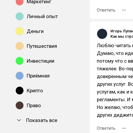
Маркетинг
Ответить
Личный опыт
Деньги
Игорь Лупа
Люблю читать и
Путешествия
Думаю, что иде
Инвестиции
потому что с в
тяжелее. Во-пе
Приёмная
доверенным че
других услуг. 
Крипто
услугам, как и 
регламенты. И 
Право
Но желаю, чтоб
других диджита
Показать все
Ответить