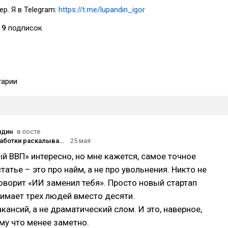
р. Я в Telegram:
https://t.me/lupandin_igor
19
подписок
арии
ндин
в посте
Рынок разработки раскалывается: на той ли вы стороне?
25 мая
й ВВП» интересно, но мне кажется, самое точное
атье – это про найм, а не про увольнения. Никто не
говорит «ИИ заменил тебя». Просто новый стартап
имает трех людей вместо десяти.
кансий, а не драматический слом. И это, наверное,
му что менее заметно.