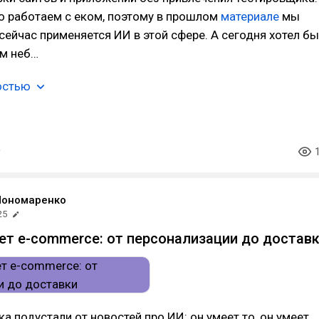
о работаем с еком, поэтому в прошлом
материале
мы
 сейчас применяется ИИ в этой сфере. А сегодня хотел бы
ам неб…
остью
Пономаренко
25
ет e-commerce: от персонализации до достав
ка подустали от новостей про ИИ: он умеет то, он умеет