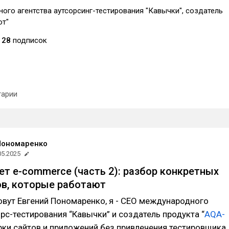
ого агентства аутсорсинг-тестирования "Кавычки", создатель
от"
28
подписок
арии
Пономаренко
05.2025
ет e-commerce (часть 2): разбор конкретных
в, которые работают
овут Евгений Пономаренко, я - СЕО международного
орс-тестирования “Кавычки” и создатель продукта “
AQA-
ки сайтов и приложений без привлечения тестировщика.