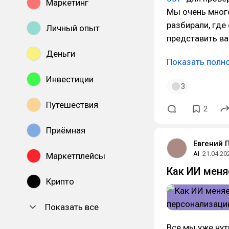
Маркетинг
Мы очень мног
разбирали, где
Личный опыт
представить в
Деньги
Показать полн
Инвестиции
3
Путешествия
2
Приёмная
Евгений 
AI
21.04.20
Маркетплейсы
Как ИИ меня
Крипто
Показать все
Все мы уже чут