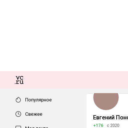
Популярное
Свежее
Евгений По
+176
с 2020