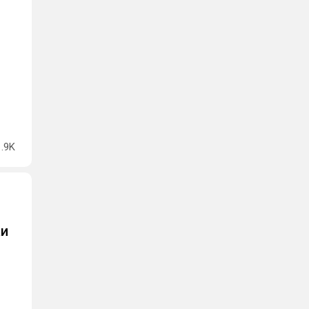
1.9K
ки