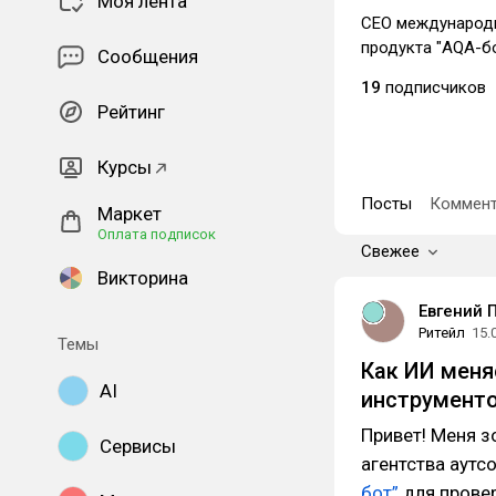
Моя лента
СЕО международн
продукта "AQA-б
Сообщения
19
подписчиков
Рейтинг
Курсы
Посты
Коммент
Маркет
Оплата подписок
Свежее
Викторина
Евгений 
Ритейл
15.
Темы
Как ИИ меня
AI
инструменто
Привет! Меня з
Сервисы
агентства аутс
бот”
для провер