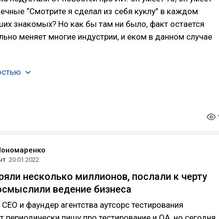
онечные “Смотрите я сделал из себя куклу” в каждом
ших знакомых? Но как бы там ни было, факт остается
льно меняет многие индустрии, и еком в данном случае
остью
Пономаренко
ыт
20.01.2022
ряли несколько миллионов, послали к черту
осмыслили ведение бизнеса
, СЕО и фаундер агентства аутсорс тестирования
тут периодически пишу про тестирование и QA, но сегодня