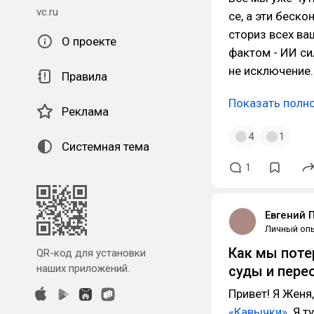
vc.ru
се, а эти беск
сториз всех ва
О проекте
фактом - ИИ си
не исключение.
Правила
Показать полн
Реклама
4
1
Системная тема
1
Евгений 
Личный оп
Как мы поте
QR-код для установки
наших приложений.
суды и пере
Привет! Я Женя
«Кавычки»
. Я 