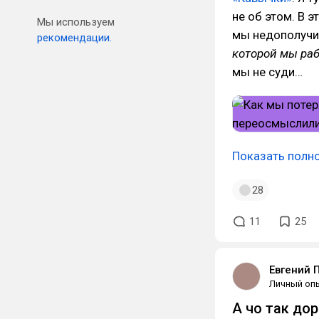
не об этом. В э
Мы используем
мы недополучи
рекомендации.
которой мы раб
мы не суди…
Показать полн
28
11
25
Евгений 
Личный оп
А чо так дор