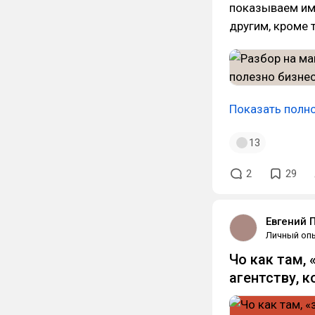
показываем им 
другим, кроме 
Показать полн
13
2
29
Евгений 
Личный оп
Чо как там, 
агентству, 