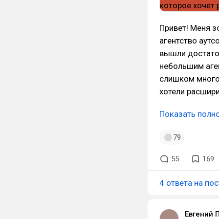
Привет! Меня з
агентство аутс
вышли достаточ
небольшим аген
слишком много,
хотели расшири
Показать полн
79
55
169
4 ответа на пос
Евгений 