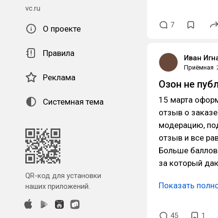
vc.ru
7
О проекте
Правила
Иван Игн
Приёмная
Реклама
Озон не пуб
15 марта оформ
Системная тема
отзыв о заказе
модерацию, под
отзыв и все ра
Больше баллов 
за который да
QR-код для установки
Показать полн
наших приложений.
45
1