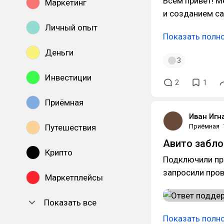
Всем привет! 
Маркетинг
и созданием са
Личный опыт
Показать полн
Деньги
3
Инвестиции
2
1
Приёмная
Иван Игн
Путешествия
Приёмная
Авито забло
Крипто
Подключили про
запросили пров
Маркетплейсы
Показать все
Показать полн