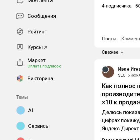
Моя лента
4
подписчика
5
Сообщения
Рейтинг
Посты
Коммент
Курсы
Свежее
Маркет
Оплата подписок
Иван Игн
SEO
5 июн
Викторина
Как полност
производите
Темы
×10 к продаж
AI
Делюсь показа
цифрах покажу,
Сервисы
Яндекс.Директ 