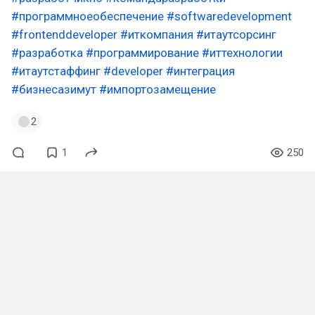
#программноеобеспечение
#softwaredevelopment
#frontenddeveloper
#иткомпания
#итаутсорсинг
#разработка
#программирование
#иттехнологии
#итаутстаффинг
#developer
#интеграция
#бизнесазимут
#импортозамещение
2
1
250