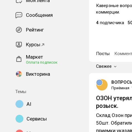
Моя лента
Каверзные вопро
коммерции.
Сообщения
4
подписчика
5
Рейтинг
Курсы
Посты
Коммент
Маркет
Оплата подписок
Свежее
Викторина
ВОПРОСЫ
Приёмная
Темы
ОЗОН утерял
AI
розыск.
Склад Озон при
Сервисы
50шт. Обратили
приемки указав