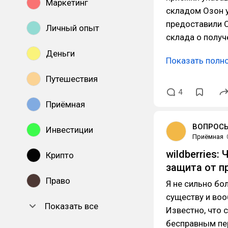
Маркетинг
складом Озон 
предоставили 
Личный опыт
склада о получ
Деньги
Показать полн
Путешествия
4
Приёмная
ВОПРОСЫ
Инвестиции
Приёмная
wildberries:
Крипто
защита от п
Право
Я не сильно бо
существу и во
Показать все
Известно, что 
бесправным пер