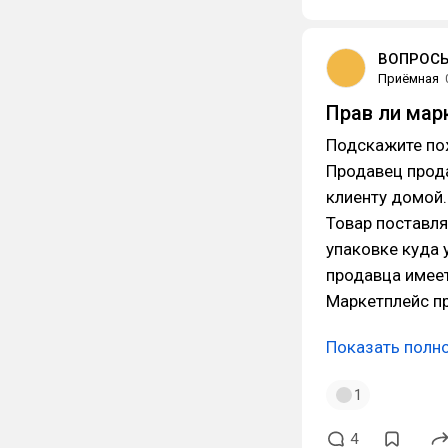
ВОПРОСЫ
Приёмная
Прав ли мар
Подскажите пож
Продавец прода
клиенту домой.
Товар поставля
упаковке куда 
продавца имее
Маркетплейс п
Показать полн
1
4