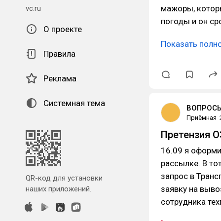
мажоры, которы
vc.ru
погоды и он с
О проекте
Показать полн
Правила
Реклама
Системная тема
ВОПРОСЫ
Приёмная
Претензия 
16.09 я оформи
рассылке. В то
запрос в Транс
QR-код для установки
заявку на выво
наших приложений.
сотрудника те