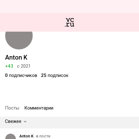
Anton K
+43
с 2021
0
подписчиков
25
подписок
Посты
Комментарии
Свежее
Anton K
в посте