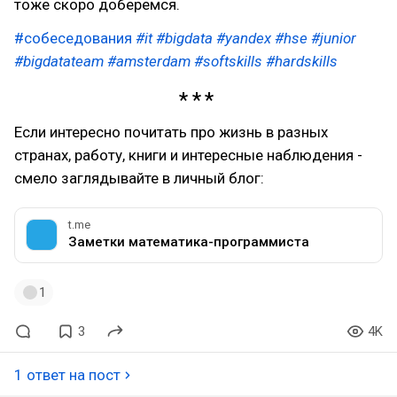
тоже скоро доберемся.
#собеседования
#it
#bigdata
#yandex
#hse
#junior
#bigdatateam
#amsterdam
#softskills
#hardskills
Если интересно почитать про жизнь в разных
странах, работу, книги и интересные наблюдения -
смело заглядывайте в личный блог:
t.me
Заметки математика-программиста
1
3
4K
1 ответ на пост