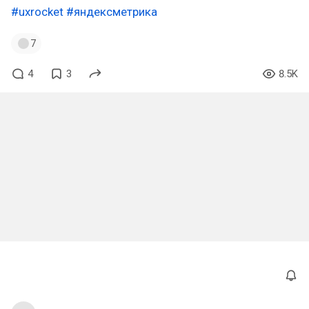
#uxrocket
#яндексметрика
7
4
3
8.5K