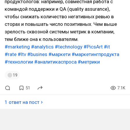
продуктологов: например, совместная работа с
командой поддержки и QA (quality assurance),
чтобы снижать количество негативных ревью в
сторах и повышать число позитивных. Чем выше
зрелость сквозной системы метрик в компании,
тем ближе она к пользователям.
#marketing
#analytics
#technology
#PicsArt
#it
#rate
#ltv
#busines
#маркети
#маркетингпродукта
#технологии
#аналитикаспроса
#метрики
19
51
7.1K
1 ответ на пост