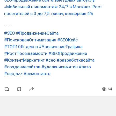
«Мобильный шиномонтаж 24/7 в Москве». Рост
посетителей с 0 до 7,5 тысяч, конверсия 4%
___
#SEO
#ПродвижениеСайта
#ПоисковаяОптимизация
#SEOКейс
#ТОП10Яндекса
#УвеличениеТрафика
#РостПосещаемости
#SEOПродвижение
#КонтентМаркетинг
#сео
#разработкасайта
#созданиесайтов
#удалениевмятин
#авто
#seojazz
#ремонтавто
64