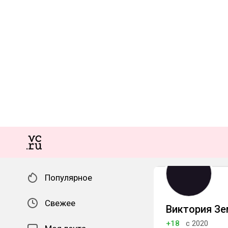
Популярное
Свежее
Виктория З
+18
с 2020