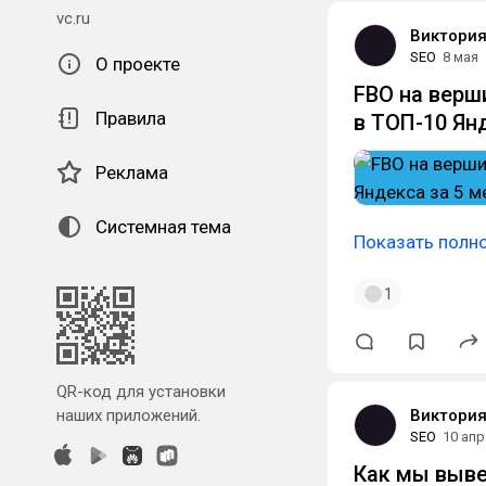
vc.ru
Виктория
SEO
8 мая
О проекте
FBO на верши
Правила
в ТОП-10 Ян
Реклама
Системная тема
Показать полн
1
QR-код для установки
наших приложений.
Виктория
SEO
10 апр
Как мы выве