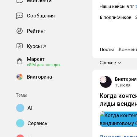
Моя лента
Наши кейсы в тг
Сообщения
6
подписчиков
Рейтинг
Курсы
Посты
Коммент
Маркет
Свежее
eSIM для поездок
Викторина
Виктория
15 июля
Когда конте
Темы
лиды вендин
AI
Сервисы