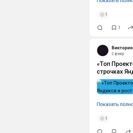
Показать полн
1
1
Виктория
2 февр
«Топ Проект
строчках Янд
Показать полн
1