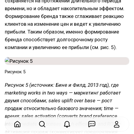
сохраняется на протяжении длительного периода
времени, но и обладает накопительным эффектом.
Формирование бренда также сглаживает реакцию
клиентов на изменение цен и ведет к увеличению
прибыли. Таким образом, именно формирование
бренда способствует долгосрочному росту
компании и увеличению ее прибыли (см. рис. 5).
Рисунок 5
Рисунок 5 (источник: Бине и Филд, 2013 год), где
marketing works in two ways — маркетинг работает
двумя способами; sales uplift over base — рост
продаж относительно базового значения; time —
время; sales activation (converts brand preference
into immediate responses. High efficiency and ROI) —
активация продаж (конвертирует предпочтения