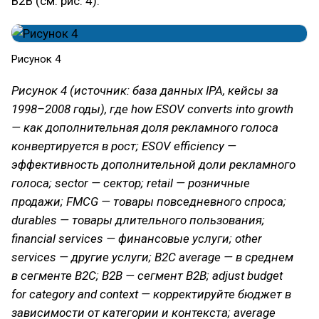
В2В (см. рис. 4).
Рисунок 4
Рисунок 4 (источник: база данных IPA, кейсы за
1998–2008 годы), где how ESOV converts into growth
— как дополнительная доля рекламного голоса
конвертируется в рост; ESOV efficiency —
эффективность дополнительной доли рекламного
голоса; sector — сектор; retail — розничные
продажи; FMCG — товары повседневного спроса;
durables — товары длительного пользования;
financial services — финансовые услуги; other
services — другие услуги; В2С average — в среднем
в сегменте В2С; В2В — сегмент В2В; adjust budget
for category and context — корректируйте бюджет в
зависимости от категории и контекста; average