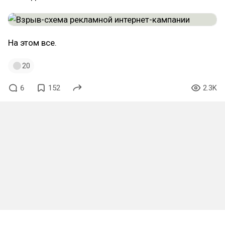
На этом все.
20
6
152
2.3K