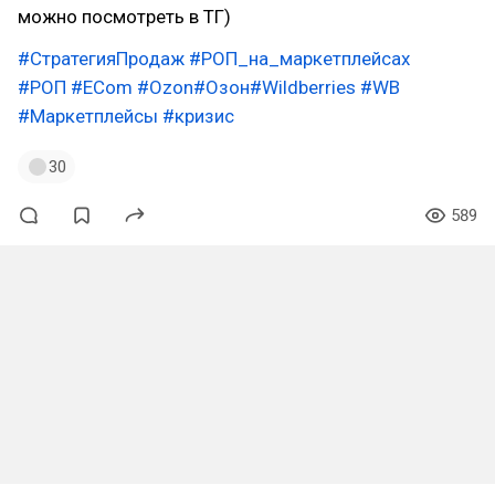
можно посмотреть в ТГ)
#СтратегияПродаж
#РОП_на_маркетплейсах
#РОП
#EСom
#Ozon
#Озон
#Wildberries
#WB
#Маркетплейсы
#кризис
30
589