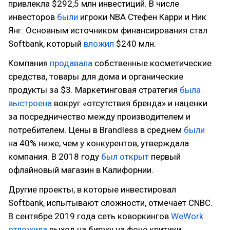
привлекла $292,5 млн инвестиций. В числе
инвесторов
были
игроки NBA Стефен Карри и Ник
Янг. Основным источником финансирования стал
Softbank, который
вложил
$240 млн.
Компания
продавала
собственные косметические
средства, товары для дома и органические
продукты за $3. Маркетинговая стратегия
была
выстроена
вокруг «отсутствия бренда» и наценки
за посредничество между производителем и
потребителем. Цены в Brandless в среднем
были
на 40% ниже, чем у конкурентов, утверждала
компания. В 2018 году
был открыт
первый
офлайновый магазин в Калифорнии.
Другие проекты, в которые инвестировал
Softbank, испытывают сложности, отмечает CNBC.
В сентябре 2019 года сеть коворкингов
WeWork
отложила
выход на биржу на фоне критики