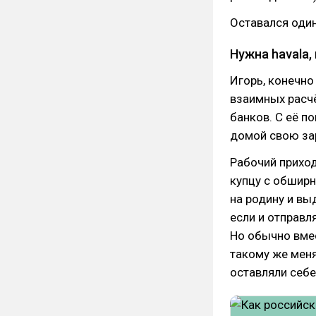
Оставался один
Нужна havala,
Игорь, конечно
взаимных расчё
банков. С её п
домой свою зар
Рабочий приход
купцу с обширн
на родину и вы
если и отправл
Но обычно вмес
такому же меня
оставляли себ