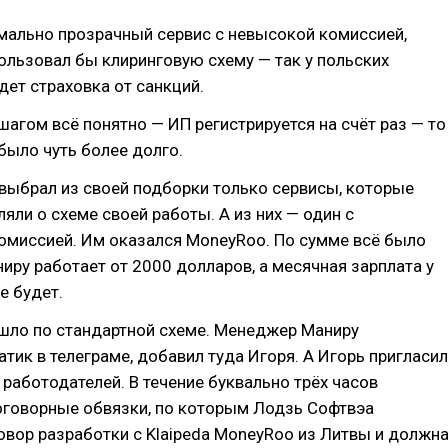
мально прозрачный сервис с невысокой комиссией,
ользовал бы клиринговую схему — так у польских
ет страховка от санкций.
шагом всё понятно — ИП регистрируется на счёт раз — то
было чуть более долго.
выбрал из своей подборки только сервисы, которые
яли о схеме своей работы. А из них — один с
омиссией. Им оказался MoneyRoo. По сумме всё было
иру работает от 2000 долларов, а месячная зарплата у
е будет.
шло по стандартной схеме. Менеджер Маниру
тик в телеграме, добавил туда Игоря. А Игорь пригласил
 работодателей. В течение буквально трёх часов
оговорные обвязки, по которым Лодзь Софтвэа
вор разработки с Klaipeda MoneyRoo из Литвы и должн