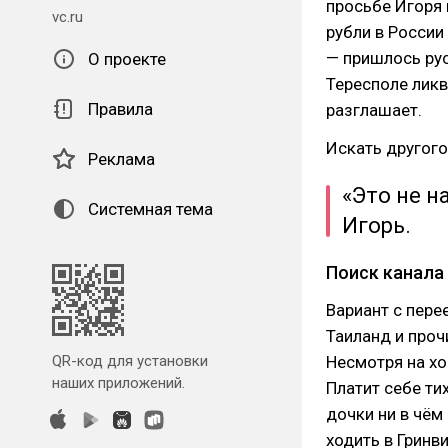
просьбе Игоря 
vc.ru
рубли в России
— пришлось ру
О проекте
Тересполе ликв
Правила
разглашает.
Искать другого
Реклама
«Это не 
Системная тема
Игорь.
Поиск канала
Вариант с пере
Таиланд и проч
QR-код для установки
Несмотря на хо
наших приложений.
Платит себе тих
дочки ни в чём
ходить в Гринв