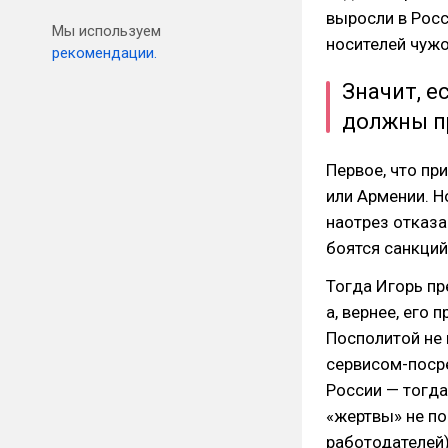
выросли в Росс
Мы используем
носителей чужо
рекомендации.
Значит, е
должны п
Первое, что пр
или Армении. Н
наотрез отказ
боятся санкций
Тогда Игорь пр
а, вернее, его 
Посполитой не 
сервисом-посре
России — тогда
«жертвы» не по
работодателей)