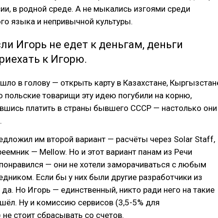
ии, в родной среде. А не мыкались изгоями среди
го языка и непривычной культуры.
сли Игорь не едет к деньгам, деньги
риехать к Игорю.
ишло в голову — открыть карту в Казахстане, Кыргызстан
о польские товарищи эту идею погубили на корню,
авшись платить в страны бывшего СССР — настолько они
.
едложил им второй вариант — расчёты через Solar Staff,
преемник — Mellow. Но и этот вариант панам из Речи
понравился — они не хотели заморачиваться с любым
дником. Если бы у них были другие разработчики из
 да. Но Игорь — единственный, никто ради него на такие
шёл. Ну и комиссию сервисов (3,5-5% для
 не стоит сбрасывать со счетов.