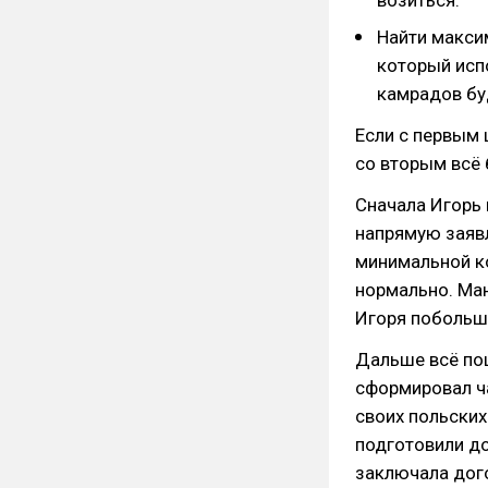
возиться.
Найти макси
который исп
камрадов буд
Если с первым 
со вторым всё 
Сначала Игорь 
напрямую заявл
минимальной к
нормально. Ман
Игоря побольш
Дальше всё по
сформировал ча
своих польских
подготовили д
заключала дого