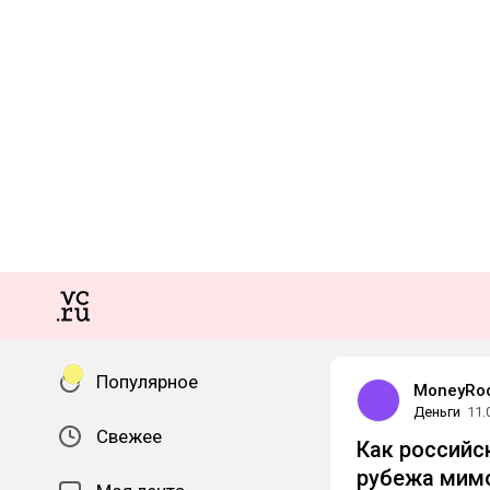
Популярное
MoneyRo
Деньги
11.
Свежее
Как российс
рубежа мим