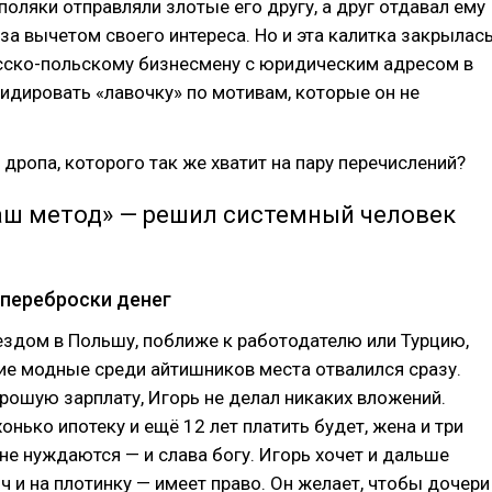
поляки отправляли злотые его другу, а друг отдавал ему
 за вычетом своего интереса. Но и эта калитка закрылас
сско-польскому бизнесмену с юридическим адресом в
идировать «лавочку» по мотивам, которые он не
 дропа, которого так же хватит на пару перечислений?
наш метод» — решил системный человек
 переброски денег
ездом в Польшу, поближе к работодателю или Турцию,
ие модные среди айтишников места отвалился сразу.
рошую зарплату, Игорь не делал никаких вложений.
онько ипотеку и ещё 12 лет платить будет, жена и три
 не нуждаются — и слава богу. Игорь хочет и дальше
ич и на плотинку — имеет право. Он желает, чтобы дочери