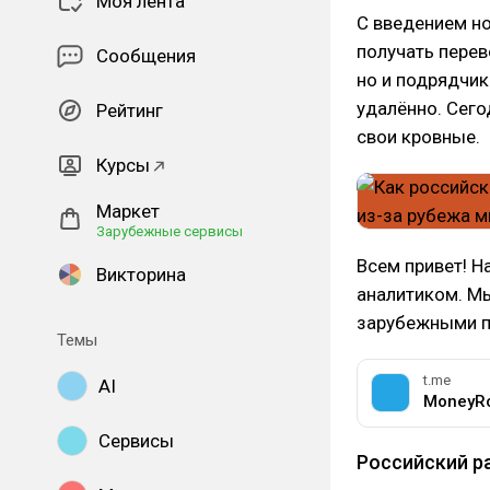
Моя лента
С введением но
получать перев
Сообщения
но и подрядчи
удалённо. Сего
Рейтинг
свои кровные.
Курсы
Маркет
Зарубежные сервисы
Всем привет! Н
Викторина
аналитиком. М
зарубежными п
Темы
t.me
AI
MoneyR
Сервисы
Российский р