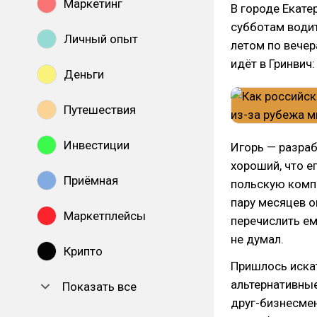
Маркетинг
В городе Екате
субботам водит
Личный опыт
летом по вечер
идёт в Гринвич:
Деньги
Путешествия
Инвестиции
Игорь — разра
хороший, что е
Приёмная
польскую компа
пару месяцев о
Маркетплейсы
перечислить ем
не думал.
Крипто
Пришлось искат
альтернативные
Показать все
друг-бизнесмен