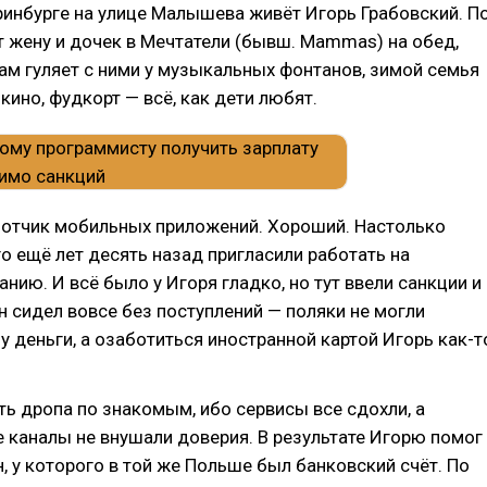
ринбурге на улице Малышева живёт Игорь Грабовский. П
 жену и дочек в Мечтатели (бывш. Mammas) на обед,
ам гуляет с ними у музыкальных фонтанов, зимой семья
 кино, фудкорт — всё, как дети любят.
ботчик мобильных приложений. Хороший. Настолько
го ещё лет десять назад пригласили работать на
нию. И всё было у Игоря гладко, но тут ввели санкции и
н сидел вовсе без поступлений — поляки не могли
у деньги, а озаботиться иностранной картой Игорь как-т
ь дропа по знакомым, ибо сервисы все сдохли, а
 каналы не внушали доверия. В результате Игорю помог
, у которого в той же Польше был банковский счёт. По