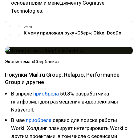
основателям и менеджменту Сognitive
Technologies.
vc.ru
К чему приложил руку «Сбер»: Okko, DocDoc, «Ситимобил», «Беру» и ещё больше двух десятков интернет-сервисов — Истории на vc.ru
​Экосистема «Сбербанка»
Покупки Mail.ru Group: Relap.io, Performance
Group и другие
В апреле
приобрела
50,8% разработчика
платформы для размещения видеорекламы
Nativeroll.
В мае
приобрела
сервис для поиска работы
Worki. Холдинг планирует интегрировать Worki с
другим проектами, в том числе с сервисами