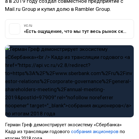
а в 2019 году создал совместное предприятие с
Mail.ru Group и купил долю в Rambler Group.
vc.ru
«Есть ощущение, что мы тут весь рынок скупаем. Это неправда»: главное из интервью Германа Грефа журналу Forbes — Финансы на vc.ru
​Герман Греф демонстрирует экосистему «Сбербанка»
Кадр из трансляции годового
собрания акционеров
по
итогам 2018 года​