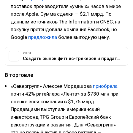
поставок производителя «умных» часов в мире
после Apple. Сумма сделки — $2,1 млрд. По
данным источников The Information и CNBC, на
покупку претендовала компания Facebook, но
Google
предложила
более выгодную цену.
vc.ru
Создать рынок фитнес-трекеров и продать компанию Google за $2,1 млрд: история Fitbit — Техника на vc.ru
В торговле
«Севергрупп» Алексея Мордашова
приобрела
почти 42% ритейлера «Лента» за $730 млн при
оценке всей компании в $1,75 млрд.
Продавцами выступили американский
инвестфонд TPG Group и Европейский банк
реконструкции и развития. Для «Севергрупп»
это не первый актив в сфере ритейла —