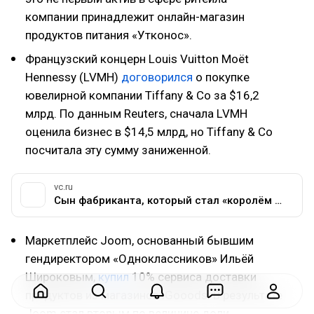
компании принадлежит онлайн-магазин
продуктов питания «Утконос».
Французский концерн Louis Vuitton Moët
Hennessy (LVMH)
договорился
о покупке
ювелирной компании Tiffany & Co за $16,2
млрд. По данным Reuters, сначала LVMH
оценила бизнес в $14,5 млрд, но Tiffany & Co
посчитала эту сумму заниженной.
vc.ru
Сын фабриканта, который стал «королём бриллиантов»: история основателя Tiffany Чарльза Тиффани — Офлайн на vc.ru
Маркетплейс Joom, основанный бывшим
гендиректором «Одноклассников» Ильёй
Широковым,
купил
10% сервиса доставки
продуктов из магазинов iGooods. В результате
Joom стал вторым по величине доли