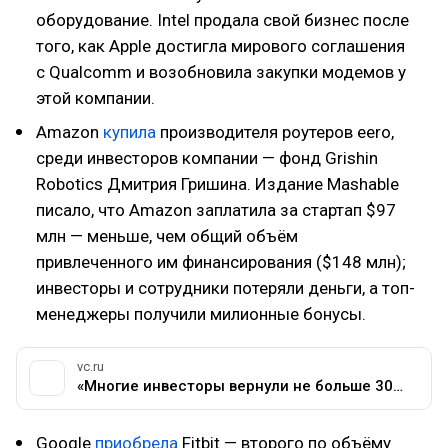
оборудование. Intel продала свой бизнес после
того, как Apple достигла мирового соглашения
с Qualcomm и возобновила закупки модемов у
этой компании.
Amazon
купила
производителя роутеров eero,
среди инвесторов компании — фонд Grishin
Robotics Дмитрия Гришина. Издание Mashable
писало, что Amazon заплатила за стартап $97
млн — меньше, чем общий объём
привлеченного им финансирования ($148 млн);
инвесторы и сотрудники потеряли деньги, а топ-
менеджеры получили милионные бонусы.
vc.ru
«Многие инвесторы вернули не больше 30% своих средств»: Mashable об условиях сделки Amazon и производителя роутеров eero — Финансы на vc.ru
Google
приобрела
Fitbit — второго по объёму