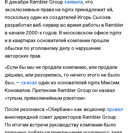
В декабре Rambler Group
заявила
, что
эксклюзивные права на nginx принадлежат ей,
поскольку один из создателей Игорь Сысоев
разработал веб-сервер во время работы в Rambler
в начале 2000-х годов. В московском офисе nginx
и в квартирах основателей компании прошли
обыски по уголовному делу о нарушении
авторских прав.
«Если бы мы не продали компанию, или продали
дёшево, или разорились, то ничего этого не было
бы», —
сказал
один из основателей nginx Максим
Коновалов. Претензии Rambler Group он назвал
«тупым, прямолинейным рэкетом».
После резонанса «Сбербанк» как акционер
провёл
внеочередной совет директоров Rambler Group.
По итогам встречи руководству компании было
поручено добиться прекращения уголовного дела