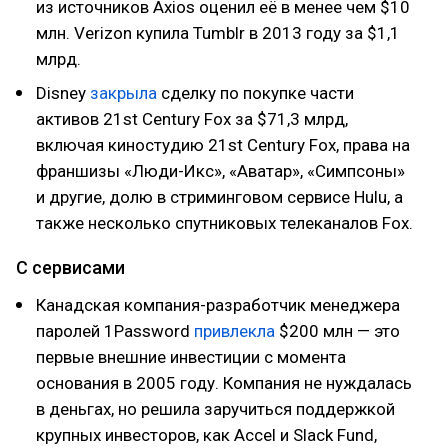
из источников Axios оценил её в менее чем $10
млн. Verizon купила Tumblr в 2013 году за $1,1
млрд.
Disney
закрыла
сделку по покупке части
активов 21st Century Fox за $71,3 млрд,
включая киностудию 21st Century Fox, права на
франшизы «Люди-Икс», «Аватар», «Симпсоны»
и другие, долю в стриминговом сервисе Hulu, а
также несколько спутниковых телеканалов Fox.
С сервисами
Канадская компания-разработчик менеджера
паролей 1Password
привлекла
$200 млн — это
первые внешние инвестиции с момента
основания в 2005 году. Компания не нуждалась
в деньгах, но решила заручиться поддержкой
крупных инвесторов, как Accel и Slack Fund,