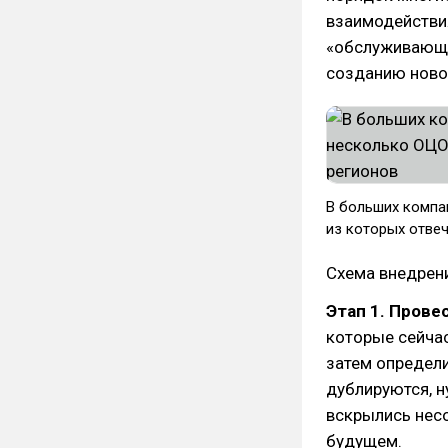
взаимодействи
«обслуживающи
созданию ново
В больших компа
из которых отвеч
Схема внедрени
Этап 1. Прове
которые сейчас
затем определи
дублируются, н
вскрылись несо
будущем.