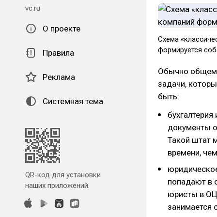
vc.ru
О проекте
Схема «классиче
формируется со
Правила
Обычно общему
Реклама
задачи, которы
быть:
Системная тема
бухгалтерия 
документы о
Такой штат 
времени, че
юридическое
QR-код для установки
попадают в о
наших приложений.
юристы в ОЦ
занимается 