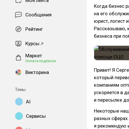
Моя лента
Когда бизнес р
на его обслужи
Сообщения
юрист, логист 
Рассказываю, 
Рейтинг
бизнеса при п
Курсы
Маркет
Оплата подписок
Привет! Я Серг
Викторина
который перево
компаниям опт
Темы
ускоряется в де
и пересылке д
AI
Некоторые наш
Сервисы
разных сферах.
я рекомендую 