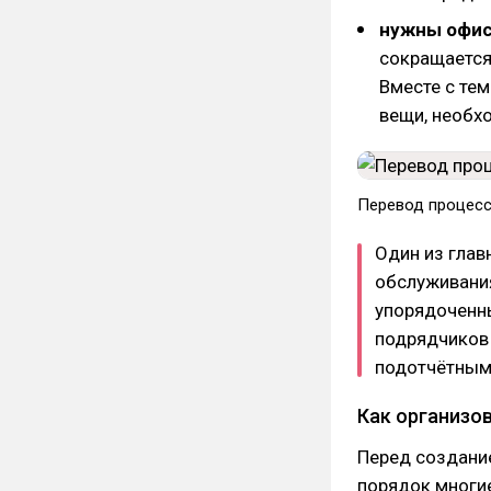
нужны офис
сокращается
Вместе с те
вещи, необх
Перевод процесс
Один из глав
обслуживания
упорядоченны
подрядчиков 
подотчётным
Как организо
Перед создани
порядок многи