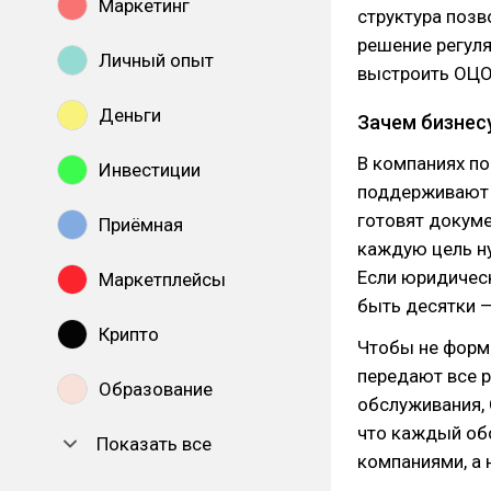
Маркетинг
структура позв
решение регуля
Личный опыт
выстроить ОЦО 
Деньги
Зачем бизнес
В компаниях по
Инвестиции
поддерживают р
готовят докум
Приёмная
каждую цель ну
Если юридическ
Маркетплейсы
быть десятки —
Крипто
Чтобы не форм
передают все р
Образование
обслуживания, 
что каждый об
Показать все
компаниями, а 