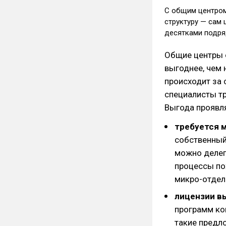
С общим центром
структуру — сам 
десятками подр
Общие центры 
выгоднее, чем 
происходит за 
специалисты тр
Выгода проявля
требуется 
собственный
можно делег
процессы по
микро-отдел
лицензии в
программ ко
такие предл