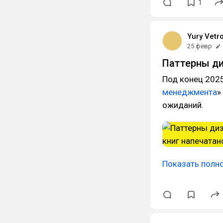
1
Yury Vetr
25 февр
Паттерны ди
Под конец 2025
менеджмента
»
ожиданий.
Показать полн