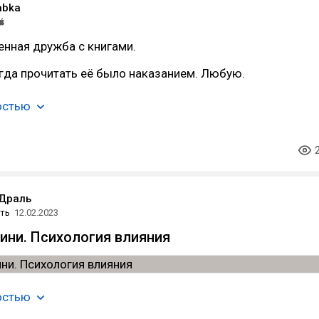
abka
енная дружба с книгами.
гда прочитать её было наказанием. Любую.
остью
 Драль
ть
12.02.2023
ини. Психология влияния
остью