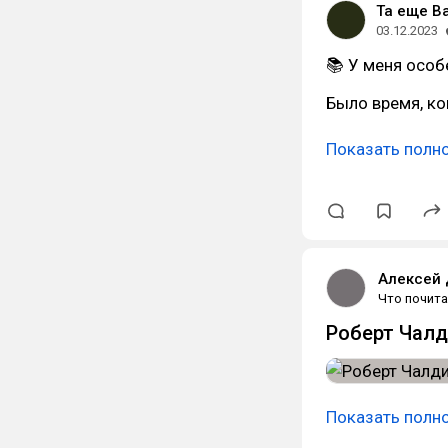
Та еще B
03.12.2023
📚 У меня особ
Было время, ко
Показать полн
Алексей
Что почита
Роберт Чалд
Показать полн