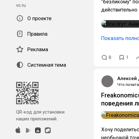
“безликому” по
vc.ru
действительно
О проекте
Правила
Показать полн
Реклама
8
1
Системная тема
Алексей
Что почита
Freakonomics
поведения 
QR-код для установки
наших приложений.
Хочу поделитьс
необычной точк