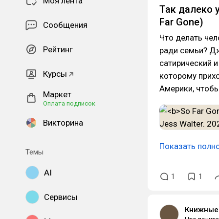
Моя лента
Так далеко 
Far Gone)
Сообщения
Что делать чел
Рейтинг
ради семьи? Дж
сатирический и
Курсы
которому прих
Америки, чтобы
Маркет
Оплата подписок
Викторина
Показать полн
Темы
AI
1
1
Сервисы
Книжные