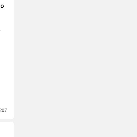
So
т
207