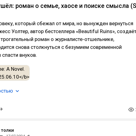
ушёл: роман о семье, хаосе и поиске смысла (
овеку, который сбежал от мира, но вынужден вернуться
есс Уолтер, автор бестселлера «Beautiful Ruins», создаё
 трогательный роман о журналисте-отшельнике,
одится снова столкнуться с безумием современной
 спасти внуков.
остью
 толки