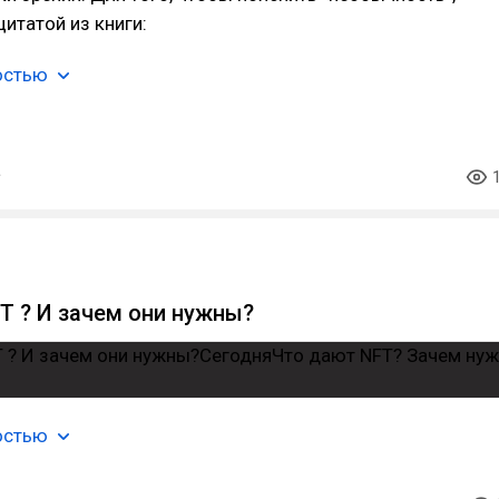
итатой из книги:
остью
T ? И зачем они нужны?
остью