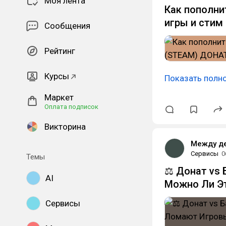
Моя лента
Как пополни
игры и стим
Сообщения
Рейтинг
Курсы
Показать полн
Маркет
Оплата подписок
Викторина
Между д
Сервисы
0
Темы
⚖️ Донат vs
AI
Можно Ли Эт
Сервисы