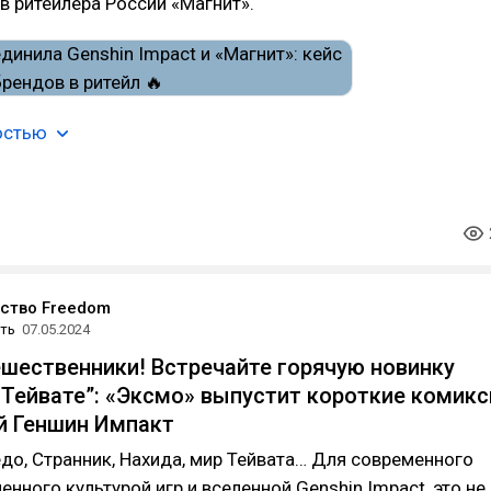
в ритейлера России «Магнит».
остью
ство Freedom
ть
07.05.2024
ешественники! Встречайте горячую новинку
Тейвате”: «Эксмо» выпустит короткие комик
й Геншин Импакт
до, Странник, Нахида, мир Тейвата… Для современного
енного культурой игр и вселенной Genshin Impact, это не