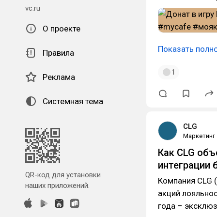
vc.ru
О проекте
Показать полн
Правила
1
Реклама
Системная тема
CLG
Маркетинг
Как CLG объ
интеграции 
QR-код для установки
Компания CLG (
наших приложений.
акций лояльнос
года – эксклюз