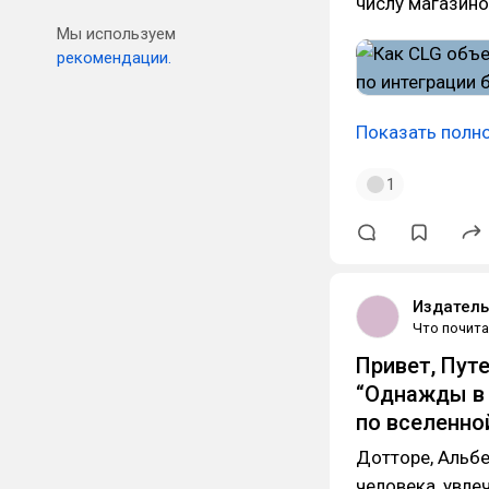
числу магазино
Мы используем
рекомендации.
Показать полн
1
Издатель
Что почита
Привет, Пут
“Однажды в 
по вселенно
Дотторе, Альбе
человека, увлеч