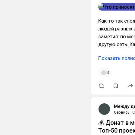
Как-то так сло
людей разных в
заметил: по ме
другую сеть. К
Показать полн
3
Между д
Сервисы
0
💰 Донат в 
Топ-50 прое