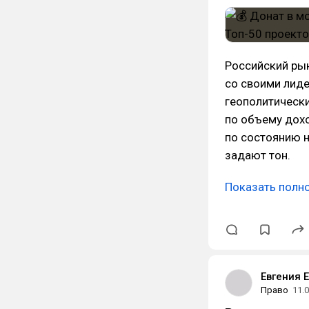
Российский рын
со своими лид
геополитически
по объему дохо
по состоянию н
задают тон.
Показать полн
Евгения 
Право
11.