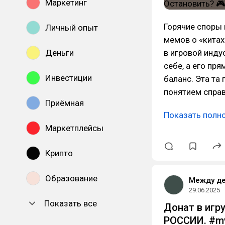
Маркетинг
Горячие споры 
Личный опыт
мемов о «китах
Деньги
в игровой инду
себе, а его пр
Инвестиции
баланс. Эта та
понятием спра
Приёмная
Показать полн
Маркетплейсы
Крипто
Образование
Между д
29.06.2025
Показать все
Донат в игр
РОССИИ. #m