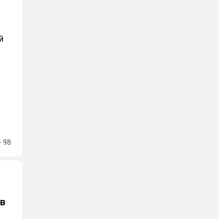
й
98
 в