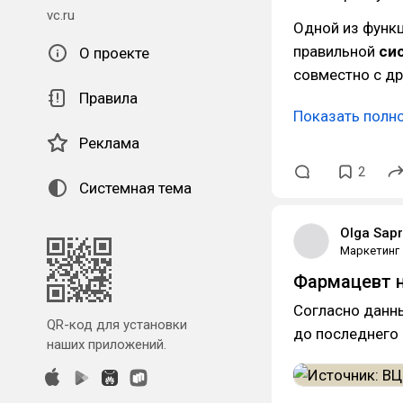
vc.ru
Одной из функц
правильной
си
О проекте
совместно с др
Правила
Показать полн
Реклама
2
Системная тема
Olga Sap
Маркетинг
Фармацевт н
Согласно данн
QR-код для установки
до последнего
наших приложений.