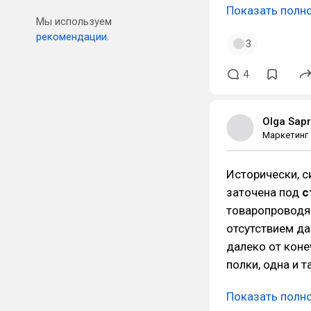
Показать полн
Мы используем
рекомендации.
3
4
Olga Sap
Маркетинг
Исторически, 
заточена под
с
товаропроводя
отсутствием д
далеко от коне
полки, одна и 
Показать полн