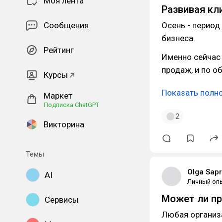
Моя лента
Развивая кл
Сообщения
Осень - период
бизнеса.
Рейтинг
Именно сейчас
продаж, и по о
Курсы
Показать полн
Маркет
Подписка ChatGPT
2
Викторина
Темы
Olga Sap
AI
Личный оп
Может ли пр
Сервисы
Любая организ