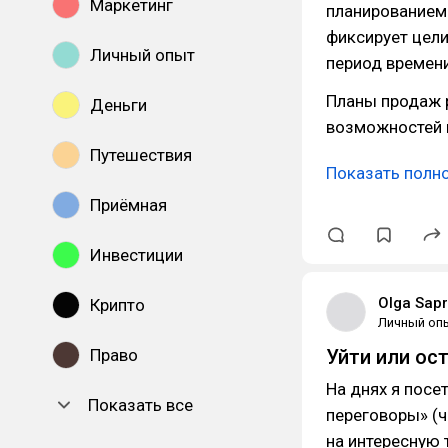
Маркетинг
планированием 
фиксирует цел
Личный опыт
период времени
Планы продаж 
Деньги
возможностей и
Путешествия
Показать полн
Приёмная
Инвестиции
Olga Sap
Крипто
Личный оп
Право
Уйти или ос
На днях я посе
Показать все
переговоры» (ч
на интересную 