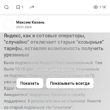
1
1.1K
Максим Казань
29.01.2024
Яндекс, как и сотовые операторы,
"случайно" отключает старые "козырные"
тарифы, оставляя возможность получить
урезанные
Была подписка на Яндекс.Плюс минимальный. Там
были 10 Гб дискового пространства, полученные
Контент для взрослых
за подписку ("навсегда").. И еще сколько-то Гб,
уже не помню, хватало "за глаза", по подписке.
Показать
Показывать всегда
Вдруг появилась какая-то подписка "Плюс +
Амедиатека" подороже. Написал в службу
поддержки. В результате мне её отменили. Вместе
со старой подпиской. Не "откатили"…