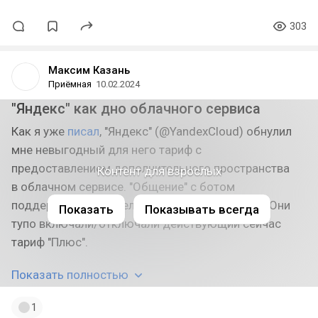
303
Максим Казань
Приёмная
10.02.2024
"Яндекс" как дно облачного сервиса
Как я уже
писал
, "Яндекс" (@YandexCloud) обнулил
мне невыгодный для него тариф с
предоставлением дополнительного пространства
Контент для взрослых
в облачном сервисе. "Общение" с ботом
поддержки и типа-человеком ничего не дало. Они
Показать
Показывать всегда
тупо включали/отключали действующий сейчас
тариф "Плюс".
Показать полностью
1