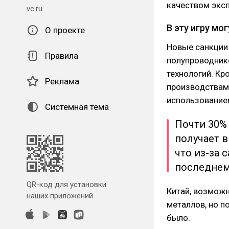
качеством экс
vc.ru
В эту игру мо
О проекте
Новые санкции
Правила
полупроводник
технологий. Кр
Реклама
производствам
использованием
Системная тема
Почти 30%
получает в
что из-за 
последнем 
QR-код для установки
Китай, возмож
наших приложений.
металлов, но п
было.