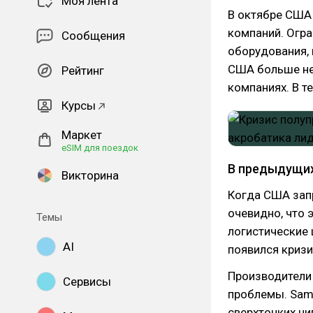
Моя лента
В октябре США
компаний. Огра
Сообщения
оборудования, 
США больше не
Рейтинг
компаниях. В т
Курсы
Маркет
eSIM для поездок
В предыдущих
Викторина
Когда США запр
очевидно, что 
Темы
логистические 
AI
появился кризи
Производители
Сервисы
проблемы. Sams
сверхтонких чи