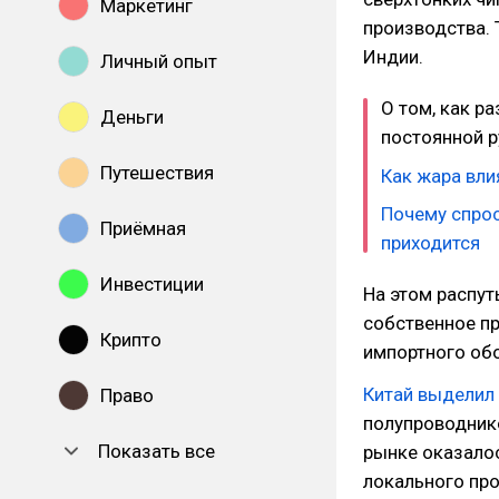
Маркетинг
производства. 
Индии.
Личный опыт
О том, как р
Деньги
постоянной р
Путешествия
Как жара вли
Почему спрос
Приёмная
приходится
Инвестиции
На этом распут
собственное пр
Крипто
импортного об
Китай выделил 
Право
полупроводнико
Показать все
рынке оказало
локального про