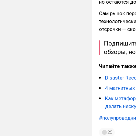
но остаются д
Сам рынок пере
технологически
отсрочки — ско
Подпишит
обзоры, но
Читайте также
Disaster Rec
4 магнитных
Как метафора
делать неск
#полупроводни
25