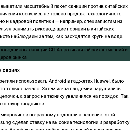
 выкатили масштабный пакет санкций против китайских
ничения коснулись не только продаж технологичного
но и кадровой политики — например, специалистам из
льзя занимать руководящие позиции в китайских
ексте наблюдаем за тем, как расходятся круги на воде.
 сериях
етили использовать Android в гаджетах Huawei, было
это только начало. Затем из-за пандемии нарушились
цепочки, а запрос на технику увеличился на порядок. Так
с полупроводников.
 микрочипов по-разному подошли к решению этой
ung сделал ставку на высокие технологии и разработку
пов. Bosch — на постройку новых линий и расширение