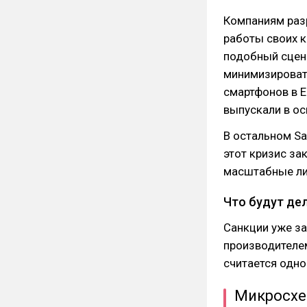
Компаниям разр
работы своих к
подобный сцена
минимизироват
смартфонов в Е
выпускали в о
В остальном S
этот кризис за
масштабные ли
Что будут дел
Санкции уже за
производителе
считается одно
Микросхе