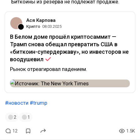
Биткоины из резерва не подлежат продаже.
Ася Карпова
Крипто
08.03.2025
В Белом доме прошёл криптосаммит —
Трамп снова обещал превратить США в
«биткоин-супердержаву», но инвесторов не
воодушевил
Рынок отреагировал падением.
#новости
#trump
2
1
12
1.5K