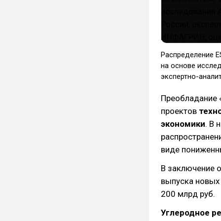
Распределение E
на основе иссле
экспертно-анали
Преобладание 
проектов
техн
экономики
. В
распространен
виде пониженны
В заключение 
выпуска новых 
200 млрд руб.
Углеродное ре