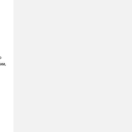
о
ии,