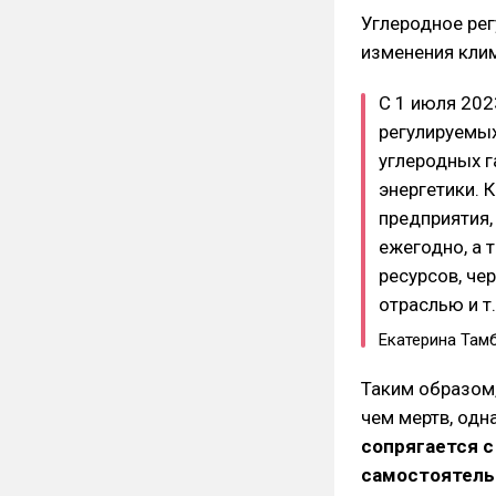
Углеродное рег
изменения кли
С 1 июля 202
регулируемых
углеродных г
энергетики. 
предприятия
ежегодно, а
ресурсов, че
отраслью и т.
Екатерина Там
Таким образом,
чем мертв, од
сопрягается 
самостоятель