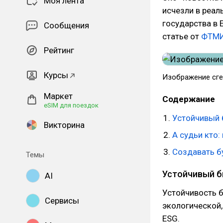
Моя лента
исчезли в реал
государства в 
Сообщения
статье от
ФТМ
Рейтинг
Курсы
Изображение сг
Маркет
Содержание
eSIM для поездок
Устойчивый б
Викторина
А судьи кто
Создавать б
Темы
Устойчивый би
AI
Устойчивость 
Сервисы
экологической,
ESG.