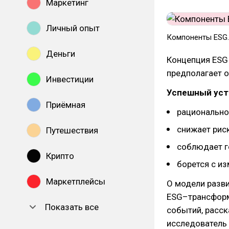
Маркетинг
Личный опыт
Компоненты ESG
Деньги
Концепция ESG
предполагает 
Инвестиции
Успешный уст
Приёмная
рационально
снижает рис
Путешествия
соблюдает г
Крипто
борется с и
Маркетплейсы
О модели разви
ESG–трансформ
Показать все
событий, расс
исследователь 