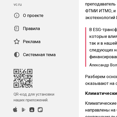
преподаватель 
vc.ru
ФТМИ ИТМО, и
О проекте
экотехнологий
Правила
В ESG-транс
которые влия
Реклама
так и в наше
следующих на
Системная тема
финансирован
Александр Во
Разберем основ
оказывают на 
Климатически
QR-код для установки
наших приложений.
Климатические
направлены на 
сокращение вы