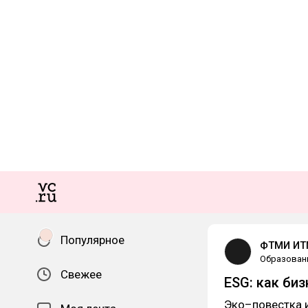
Популярное
ФТМИ И
Образован
Свежее
ESG: как биз
Эко–повестка и