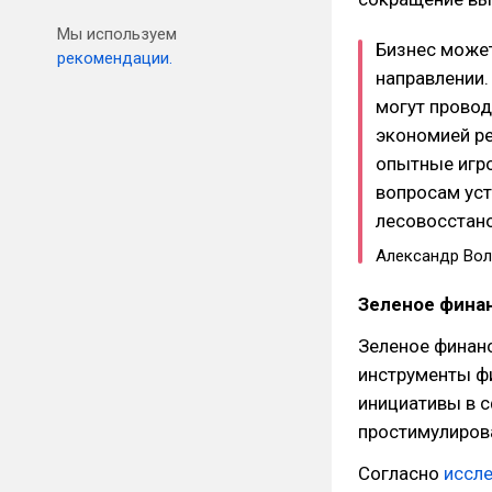
Мы используем
Бизнес может
рекомендации.
направлении.
могут провод
экономией р
опытные игр
вопросам уст
лесовосстан
Александр Во
Зеленое фина
Зеленое финанс
инструменты ф
инициативы в с
простимулиров
Согласно
иссл