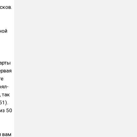
сков.
ной
карты
ервая
те
оял-
 так
51).
из 50
и вам