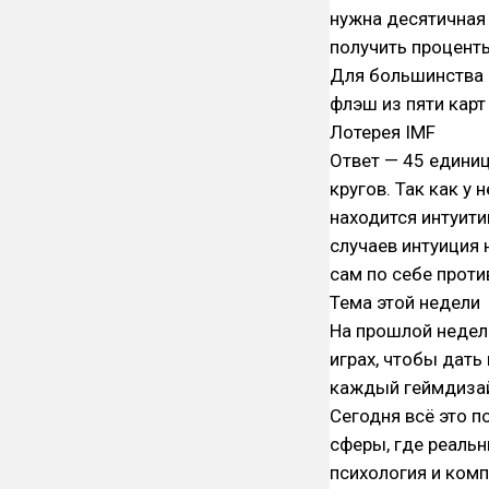
нужна десятичная 
получить процент
Для большинства и
флэш из пяти карт
Лотерея IMF
Ответ — 45 единиц
кругов. Так как у 
находится интуити
случаев интуиция 
сам по себе проти
Тема этой недели
На прошлой недел
играх, чтобы дать
каждый геймдизай
Сегодня всё это п
сферы, где реаль
психология и ком