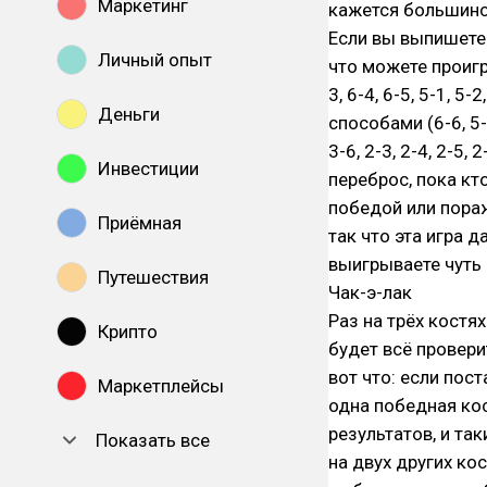
Маркетинг
кажется большинс
Если вы выпишете 
Личный опыт
что можете проиграт
3, 6-4, 6-5, 5-1, 5-
Деньги
способами (6-6, 5-5
3-6, 2-3, 2-4, 2-5
Инвестиции
переброс, пока кт
победой или пораж
Приёмная
так что эта игра 
выигрываете чуть р
Путешествия
Чак-э-лак
Раз на трёх костя
Крипто
будет всё проверит
вот что: если пос
Маркетплейсы
одна победная ко
результатов, и та
Показать все
на двух других ко