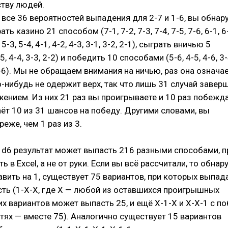
тву людей.
все 36 вероятностей выпадения для 2-7 и 1-6, вы обнар
ь казино 21 способом (7-1, 7-2, 7-3, 7-4, 7-5, 7-6, 6-1, 6-
2, 5-3, 5-4, 4-1, 4-2, 4-3, 3-1, 3-2, 2-1), сыграть вничью 5
, 4-4, 3-3, 2-2) и победить 10 способами (5-6, 4-5, 4-6, 3-4
, 2-6). Мы не обращаем внимания на ничью, раз она означа
о-нибудь не одержит верх, так что лишь 31 случай завер
ением. Из них 21 раз вы проигрываете и 10 раз побежда
даёт 10 из 31 шансов на победу. Другими словами, вы
еже, чем 1 раз из 3.
х d6 результат может выпасть 216 разными способами, 
ь в Excel, а не от руки. Если вы всё рассчитали, то обна
тавить на 1, существует 75 вариантов, при которых выпад
сть (1-Х-Х, где Х — любой из оставшихся проигрышных
ких вариантов может выпасть 25, и ещё Х-1-Х и Х-Х-1 с п
стях — вместе 75). Аналогично существует 15 вариантов