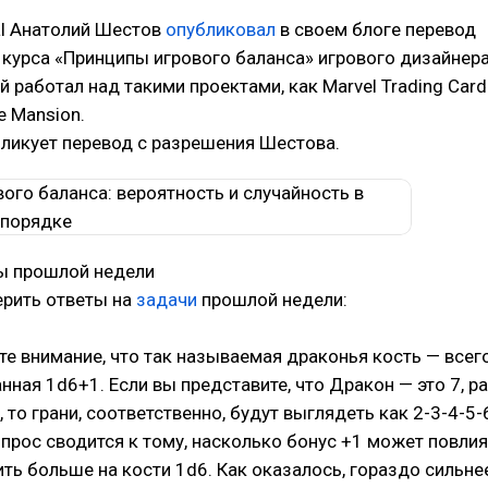
al Анатолий Шестов
опубликовал
в своем блоге перевод
 курса «Принципы игрового баланса» игрового дизайнера
 работал над такими проектами, как Marvel Trading Card
e Mansion.
бликует перевод с разрешения Шестова.
ы прошлой недели
ерить ответы на
задачи
прошлой недели:
те внимание, что так называемая драконья кость — всег
ная 1d6+1. Если вы представите, что Дракон — это 7, ра
 то грани, соответственно, будут выглядеть как 2-3-4-5-6
 вопрос сводится к тому, насколько бонус +1 может повлия
ь больше на кости 1d6. Как оказалось, гораздо сильнее