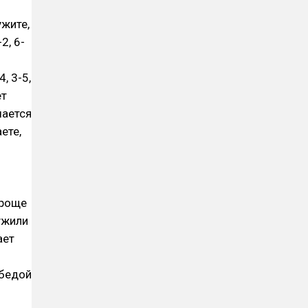
ужите,
2, 6-
, 3-5,
ет
шается
ете,
проще
ружили
ает
обедой