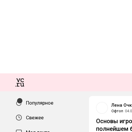
Популярное
Лена Очк
Офтоп
04.
Свежее
Основы игро
полнейшем 