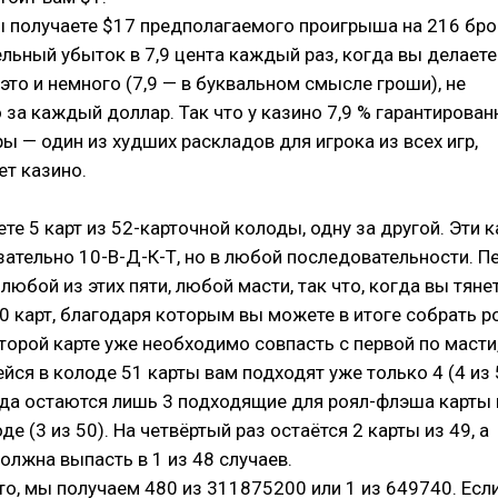
ы получаете $17 предполагаемого проигрыша на 216 бро
льный убыток в 7,9 цента каждый раз, когда вы делаете
 это и немного (7,9 — в буквальном смысле гроши), не
о за каждый доллар. Так что у казино 7,9 % гарантирован
ры — один из худших раскладов для игрока из всех игр,
ет казино.
ете 5 карт из 52-карточной колоды, одну за другой. Эти 
ательно 10-В-Д-К-Т, но в любой последовательности. П
любой из этих пяти, любой масти, так что, когда вы тяне
20 карт, благодаря которым вы можете в итоге собрать р
Второй карте уже необходимо совпасть с первой по масти,
йся в колоде 51 карты вам подходят уже только 4 (4 из 
ода остаются лишь 3 подходящие для роял-флэша карты 
е (3 из 50). На четвёртый раз остаётся 2 карты из 49, а
олжна выпасть в 1 из 48 случаев.
о, мы получаем 480 из 311875200 или 1 из 649740. Есл