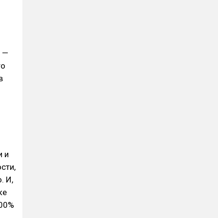
 —
то
в
и и
сти,
. И,
ке
100%