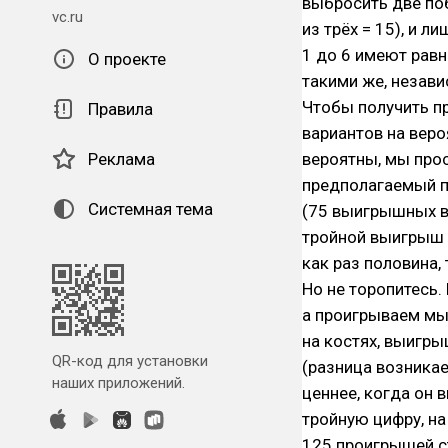
выбросить две поб
vc.ru
из трёх = 15), и л
1 до 6 имеют рав
О проекте
такими же, незави
Чтобы получить п
Правила
вариантов на веро
Реклама
вероятны, мы прос
предполагаемый п
Системная тема
(75 выигрышных в
тройной выигрыш *
как раз половина, 
Но не торопитесь.
а проигрываем мы 
на костях, выигр
QR-код для установки
(разница возникае
наших приложений.
ценнее, когда он 
тройную цифру, на
125 проигрышей с