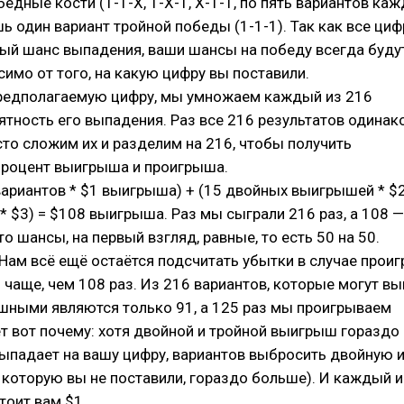
едные кости (1-1-Х, 1-Х-1, Х-1-1, по пять вариантов ка
ишь один вариант тройной победы (1-1-1). Так как все ци
ный шанс выпадения, ваши шансы на победу всегда буду
симо от того, на какую цифру вы поставили.
редполагаемую цифру, мы умножаем каждый из 216
ятность его выпадения. Раз все 216 результатов одинак
то сложим их и разделим на 216, чтобы получить
роцент выигрыша и проигрыша.
ариантов * $1 выигрыша) + (15 двойных выигрышей * $2)
 $3) = $108 выигрыша. Раз мы сыграли 216 раз, а 108 —
то шансы, на первый взгляд, равные, то есть 50 на 50.
 Нам всё ещё остаётся подсчитать убытки в случае прои
чаще, чем 108 раз. Из 216 вариантов, которые могут вы
ышными являются только 91, а 125 раз мы проигрываем
т вот почему: хотя двойной и тройной выигрыш гораздо
выпадает на вашу цифру, вариантов выбросить двойную 
 которую вы не поставили, гораздо больше). И каждый и
тоит вам $1.