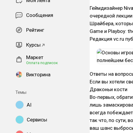
Моя лента
Геймдизайнер Niv
Сообщения
очередной лекции
Шрайбера, который
Рейтинг
Game и Playboy: th
Редакция vc.ru пу
Курсы
Маркет
Оплата подписок
Ответы на вопрос
Викторина
Если вы хотели св
Драконьи кости
Темы
Во-первых, обрати
AI
лишь замаскирован
всегда побеждает,
Сервисы
так что, по сути,
ваш шанс выбросит