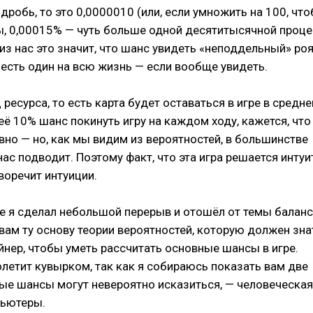
дробь, то это 0,0000010 (или, если умножить на 100, чт
ы, 0,00015% — чуть больше одной десятитысячной проце
з нас это значит, что шанс увидеть «неподдельный» роя
 есть один на всю жизнь — если вообще увидеть.
 ресурса, то есть карта будет оставаться в игре в средн
неё 10% шанс покинуть игру на каждом ходу, кажется, что
вно — но, как мы видим из вероятностей, в большинстве
нас подводит. Поэтому факт, что эта игра решается интуи
воречит интуиции.
е я сделал небольшой перерыв и отошёл от темы баланс
 вам ту основу теории вероятностей, которую должен зна
нер, чтобы уметь рассчитать основные шансы в игре.
олетит кувырком, так как я собираюсь показать вам две
ные шансы могут невероятно исказиться, — человеческая
пьютеры.