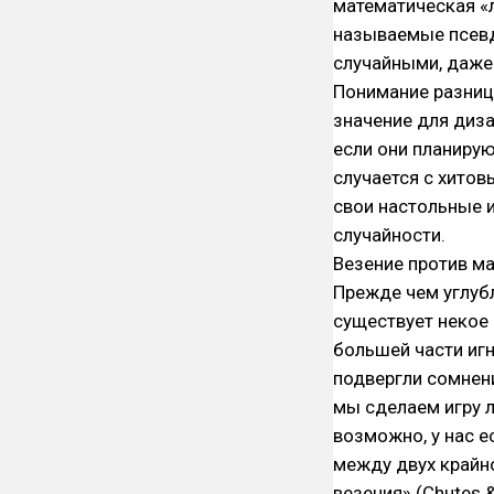
математическая «
называемые псевд
случайными, даже
Понимание разни
значение для диз
если они планирую
случается с хито
свои настольные и
случайности.
Везение против м
Прежде чем углубл
существует некое
большей части игн
подвергли сомнени
мы сделаем игру л
возможно, у нас е
между двух крайно
везения» (Chutes &