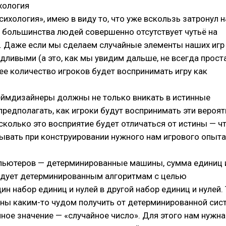
хология
сихология», имею в виду то, что уже вскользь затронул н
у большинства людей совершенно отсутствует чутьё на
 Даже если мы сделаем случайные элементы наших игр
ливыми (а это, как мы увидим дальше, не всегда прост
е количество игроков будет воспринимать игру как
еймдизайнеры должны не только вникать в истинные
 предполагать, как игроки будут воспринимать эти вероя
асколько это восприятие будет отличаться от истины — 
ывать при конструировании нужного нам игрового опыта
ьютеров — детерминированные машины, сумма единиц 
ледует детерминированным алгоритмам с целью
ин набор единиц и нулей в другой набор единиц и нулей.
ны каким-то чудом получить от детерминированной сис
ное значение — «случайное число». Для этого нам нужна