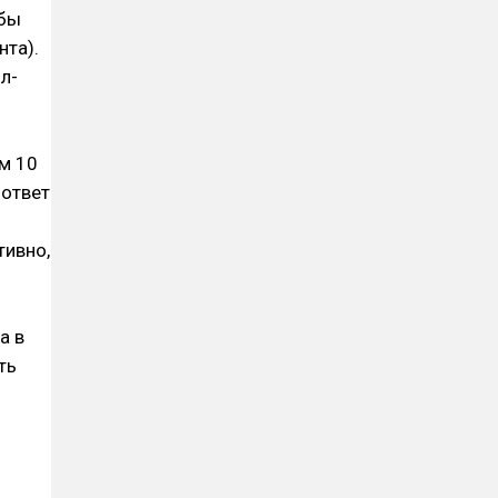
обы
нта).
л-
ем 10
 ответ
тивно,
а в
ть