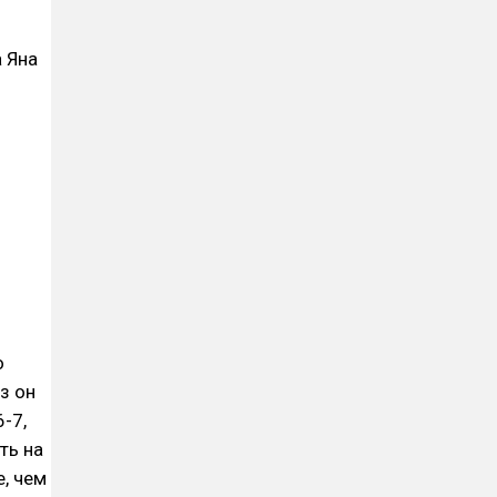
 Яна
о
з он
-7,
ть на
, чем