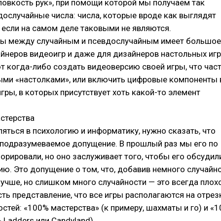
ловкость рук», при помощи которой мы получаем так
ослучайные числа: числа, которые вроде как выглядят
 если на самом деле таковыми не являются.
цы между случайным и псевдослучайным имеет большое
айнеров видеоигр и даже для дизайнеров настольных игр
т когда-либо создать видеоверсию своей игры, что час
выми «настолками», или включить цифровые компоненты 
гры, в которых присутствует хоть какой-то элемент
астерства
яться в психологию и информатику, нужно сказать, что
 подразумеваемое допущение. В прошлый раз мы его по
орировали, но оно заслуживает того, чтобы его обсудил
ю. Это допущение о том, что, добавив немного случайно
учше, но слишком много случайности — это всегда плохо
сть представление, что все игры располагаются на отрез
стей: «100% мастерства» (к примеру, шахматы и го) и «
 Ladders или Candyland).