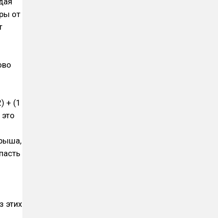
ждая
фры от
т
ово
 + (1
 это
грыша,
пасть
и
з этих