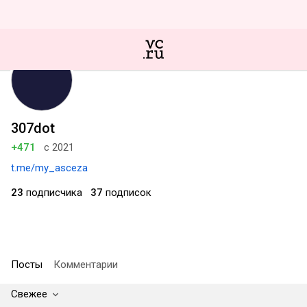
307dot
+471
с 2021
t.me/my_asceza
23
подписчика
37
подписок
Посты
Комментарии
Свежее