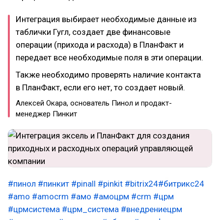
Интеграция выбирает необходимые данные из
таблички Гугл, создает две финансовые
операции (прихода и расхода) в ПланФакт и
передает все необходимые поля в эти операции.
Также необходимо проверять наличие контакта
в ПланФакт, если его нет, то создает новый.
Алексей Окара, основатель Пинол и продакт-
менеджер Пинкит
#пинол
#пинкит
#pinall
#pinkit
#bitrix24
#битрикс24
#amo
#amocrm
#амо
#амоцрм
#crm
#црм
#црмсистема
#црм_система
#внедрениецрм