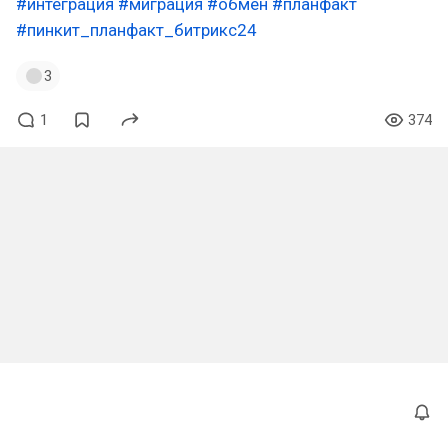
#интеграция
#миграция
#обмен
#планфакт
#пинкит_планфакт_битрикс24
3
1
374