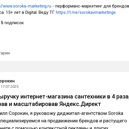
://www.soroka-marketing.ru
- перформанс-маркетинг для брендов
. 15+ лет в Digital. Веду ТГ
https://t.me/sorokavmarketinge
5
подписок
арии
орокин
17.07.2025
ыручку интернет-магазина сантехники в 4 раза
ав и масштабировав Яндекс.Директ
илл Сорокин, я руковожу диджитал-агентством Soroka
специализируемся на продвижении брендов и растущего
рнете с помощью контекстной рекламы и других