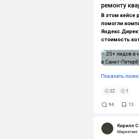
ремонту ква
В этом кейсе 
помогли компа
Яндекс.Директ
стоимость кот
Показать полн
22
1
94
13
Кирилл С
Маркетинг