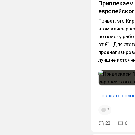
Привлекаем 
европейског
Привет, это Ки
этом кейсе рас
по поиску рабо
от €1. Для это
проанализирова
лучшие источни
Показать полн
7
22
6