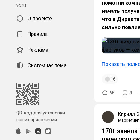
помогли компа
vc.ru
начать получа
О проекте
что в Директе
сильно повли
Правила
Реклама
Показать полн
Системная тема
16
65
8
QR-код для установки
Кирилл С
наших приложений.
Маркетинг
170+ заявок
перегородок