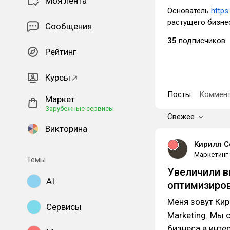
Моя лента
Основатель
https
растущего бизнеса
Сообщения
35
подписчиков
Рейтинг
Курсы
Посты
Коммент
Маркет
Зарубежные сервисы
Свежее
Викторина
Кирилл С
Маркетинг
Темы
Увеличили в
AI
оптимизиров
Меня зовут Кир
Сервисы
Marketing. Мы 
бизнеса в инте