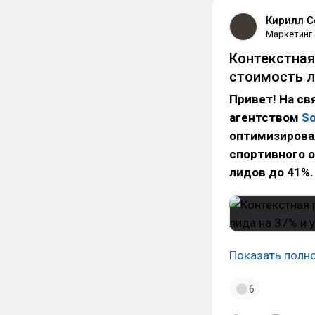
Кирилл С
Маркетинг
Контекстная
стоимость л
Привет! На св
агентством
So
оптимизирова
спортивного 
лидов до 41%.
Показать полн
6