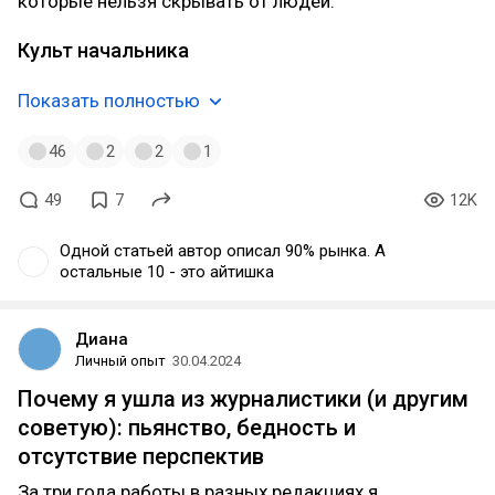
которые нельзя скрывать от людей.
Культ начальника
Показать полностью
46
2
2
1
49
7
12K
Одной статьей автор описал 90% рынка. А
остальные 10 - это айтишка
Диана
Личный опыт
30.04.2024
Почему я ушла из журналистики (и другим
советую): пьянство, бедность и
отсутствие перспектив
За три года работы в разных редакциях я