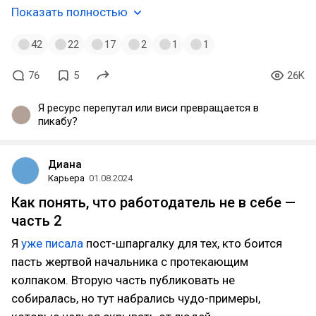
Показать полностью
42
22
17
2
1
1
76
5
26K
Я ресурс перепутал или виси превращается в
пикабу?
Диана
Карьера
01.08.2024
Как понять, что работодатель не в себе —
часть 2
Я
уже писала
пост-шпаргалку для тех, кто боится
пасть жертвой начальника с протекающим
колпаком. Вторую часть публиковать не
собиралась, но тут набрались чудо-примеры,