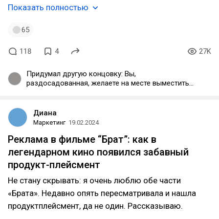
Показать полностью
65
118
4
27K
Придумал другую концовку: Вы,
раздосадованная, желаете на месте выместить
свой гнев, идете в туалет по делам и сразу после
этого уезжаете. Следующий гость «отеля» —
начало этой статьи.
Диана
Маркетинг
19.02.2024
Реклама в фильме “Брат”: как в
легендарном кино появился забавный
продукт-плейсмент
Не стану скрывать: я очень люблю обе части
«Брата». Недавно опять пересматривала и нашла
продуктплейсмент, да не один. Рассказываю.