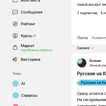
Моя лента
новый аккаунт м
Сообщения
1
подписчик
5
п
Рейтинг
Курсы
Посты
Коммент
Маркет
Свежее
Зарубежные сервисы
Викторина
Roman
Личный оп
Русские на 
Темы
AI
Сразу хочется 
Сервисы
На сегодняшний
совершить пере