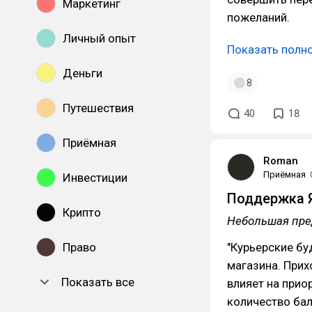
Маркетинг
пожеланий.
Личный опыт
Показать полн
Деньги
8
Путешествия
40
18
Приёмная
Roman
Приёмная
Инвестиции
Поддержка Я
Крипто
Небольшая пре
Право
"Курьерские бу
магазина. Прих
Показать все
влияет на прио
количество бал