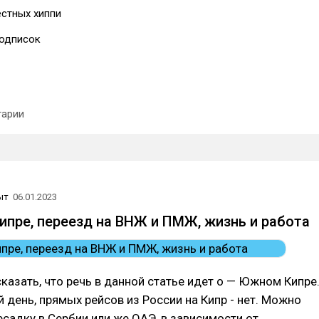
естных хиппи
одписок
арии
ыт
06.01.2023
Кипре, переезд на ВНЖ и ПМЖ, жизнь и работа
сказать, что речь в данной статье идет о — Южном Кипре
 день, прямых рейсов из России на Кипр - нет. Можно
садку в Сербии или же ОАЭ, в зависимости от