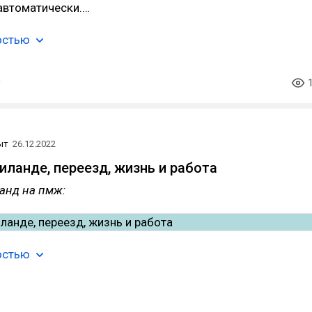
автоматически.…
остью
ыт
26.12.2022
иланде, переезд, жизнь и работа
анд на пмж:
остью