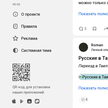
можно только 
vc.ru
Показать полн
О проекте
Правила
5
Реклама
Roman
Системная тема
Личный оп
Русские в Та
Переезд в Таил
QR-код для установки
Показать полн
наших приложений.
4