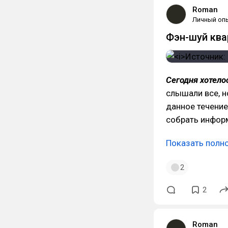
Roman
Личный оп
Фэн-шуй ква
Сегодня хотело
слышали все, н
данное течение
собрать инфор
Показать полн
2
2
Roman