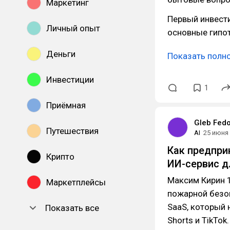
Маркетинг
Первый инвест
Личный опыт
основные гипо
Деньги
Показать полн
Инвестиции
1
Приёмная
Gleb Fed
Путешествия
AI
25 июня
Как предпри
Крипто
ИИ-сервис д
Максим Кирин 
Маркетплейсы
пожарной безоп
SaaS, который 
Показать все
Shorts и TikTok