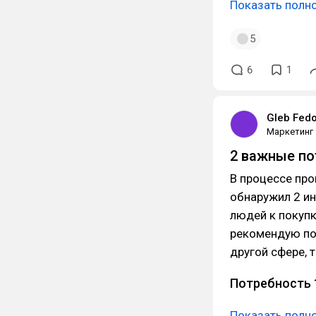
Показать полн
5
6
1
Gleb Fed
Маркетинг
2 важные п
В процессе про
обнаружил 2 и
людей к покупк
рекомендую поч
другой сфере, 
Потребность 
Показать полн