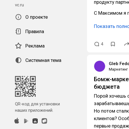
продукту парт
vc.ru
С Максимом я п
О проекте
Показать полн
Правила
4
Реклама
Системная тема
Gleb Fed
Маркетинг
Бомж-маркет
бюджета
Порой хочешь с
зарабатываешь 
QR-код для установки
наших приложений.
Но потом сталк
клиентов? Особ
первые продаж