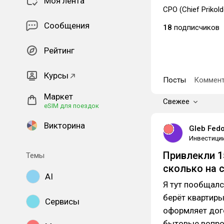
Моя лента
CPO (Chief Prikold
Сообщения
18
подписчиков
Рейтинг
Курсы
Посты
Коммент
Маркет
Свежее
eSIM для поездок
Викторина
Gleb Fed
Инвестици
Привлекли 15
Темы
сколько на 
AI
Я тут пообщалс
берёт квартиры
Сервисы
оформляет дого
бытовые вопро