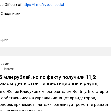
es Officer) of
https://t.me/vyvod_sdelal
2
подписки
арии
oseev
и
16 июля
 млн рублей, но по факту получили 11,5:
самом деле стоит инвестиционный раунд
я с Женей Клабуковым, основателем Rentifly. Его стартап
 собственников в управление: ищет арендаторов,
воры, принимает платежи, организует ремонт и решает
сы вместо владельца.