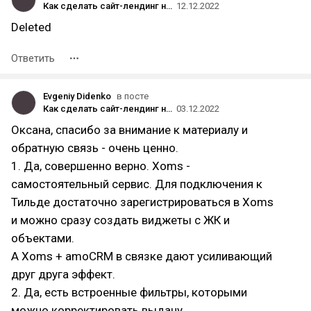
Как сделать сайт-лендинг на тильде агентству недвижимости с базой новостроек Xoms и интеграций с amoCRM
12.12.2022
Deleted
Ответить
Evgeniy Didenko
в посте
Как сделать сайт-лендинг на тильде агентству недвижимости с базой новостроек Xoms и интеграций с amoCRM
03.12.2022
Оксана, спасибо за внимание к материалу и
обратную связь - очень ценно.
1. Да, совершенно верно. Xoms -
самостоятельный сервис. Для подключения к
Тильде достаточно зарегистрироваться в Xoms
и можно сразу создать виджеты с ЖК и
объектами.
А Xoms + amoCRM в связке дают усиливающий
друг друга эффект.
2. Да, есть встроенные фильтры, которыми
можно корректировать выдачу.