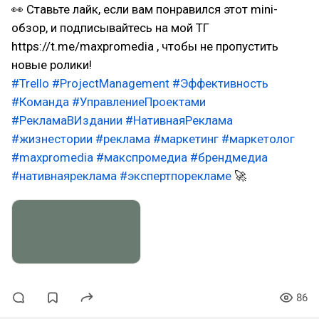
👀 Ставьте лайк, если вам понравился этот mini-
обзор, и подписывайтесь на мой ТГ
https://t.me/maxpromedia , чтобы не пропустить
новые ролики!
#Trello
#ProjectManagement
#Эффективность
#Команда
#УправлениеПроектами
#РекламаВИздании
#НативнаяРеклама
#жизнестории
#реклама
#маркетинг
#маркетолог
#maxpromedia
#макспромедиа
#брендмедиа
#нативнаяреклама
#экспертпорекламе
🚀
86