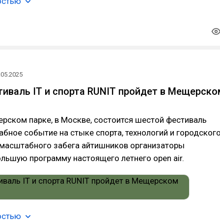
остью
.05.2025
иваль IT и спорта RUNIT пройдет в Мещерско
рском парке, в Москве, состоится шестой фестиваль
бное событие на стыке спорта, технологий и городског
 масштабного забега айтишников организаторы
льшую программу настоящего летнего open air.
остью