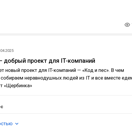
.04.2025
 — добрый проект для IT-компаний
т новый проект для IT-компаний — «Код и пес». В чем
я собираем неравнодушных людей из IT и все вместе еде
ют «Щербинка»
ёс
остью