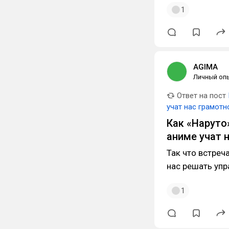
1
AGIMA
Личный оп
Ответ на пост
учат нас грамот
Как «Наруто»
аниме учат 
Так что встреч
нас решать упр
1