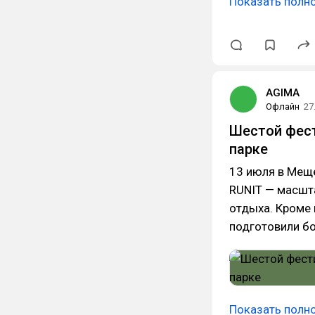
Показать полн
AGIMA
Офлайн
27
Шестой фест
парке
13 июля в Меще
RUNIT — масшта
отдыха. Кроме
подготовили бо
Показать полн