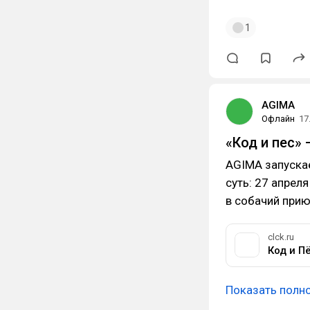
1
AGIMA
Офлайн
17
«Код и пес»
AGIMA запускае
суть: 27 апрел
в собачий при
clck.ru
Код и П
Показать полн