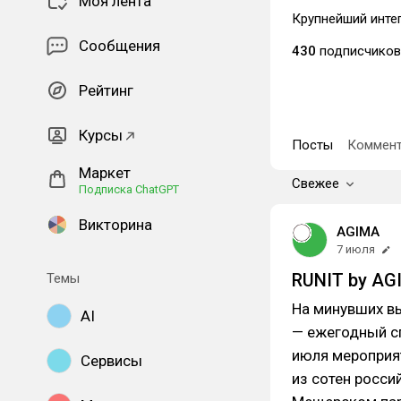
Моя лента
Крупнейший интег
Сообщения
430
подписчиков
Рейтинг
Курсы
Посты
Коммент
Маркет
Свежее
Подписка ChatGPT
Викторина
AGIMA
7 июля
RUNIT by AG
Темы
На минувших в
AI
— ежегодный сп
июля мероприя
Сервисы
из сотен росси