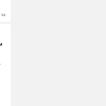
94
м
о