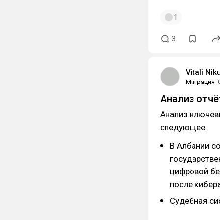
1
3
Vitali Nik
Миграция
Анализ отчё
Анализ ключев
следующее:
В Албании с
государстве
цифровой бе
после кибера
Судебная си