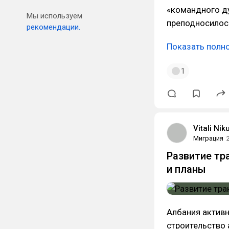
«командного ду
Мы используем
преподносилось
рекомендации.
Показать полн
1
Vitali Nik
Миграция
Развитие тр
и планы
Албания активн
строительство 