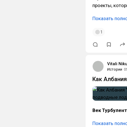
проекты, кото
Показать полн
1
Vitali Nik
Истории
0
Как Албания
Век Турбулент
Показать полн