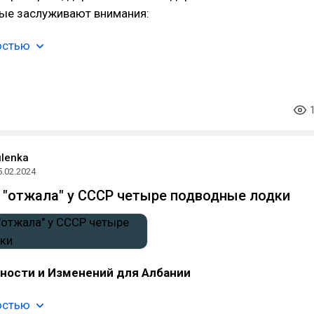
рые заслуживают внимания:
остью
ulenka
5.02.2024
 "отжала" у СССР четыре подводные лодки
ности и Изменений для Албании
остью