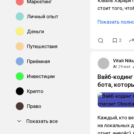
Юваль Харари п
Маркетинг
стоит того, что
Личный опыт
Показать полн
Деньги
2
Путешествия
Vitali Nik
Приёмная
AI
29 мая
Инвестиции
Вайб-кодинг 
бота, котор
Крипто
Право
Каждый, кто ве
Показать все
на локальных д
отчет, инвойс),