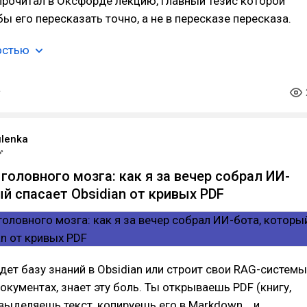
рочитал в Оксфорде лекцию, главный тезис которой
бы его пересказать точно, а не в пересказе пересказа.
остью
ulenka
головного мозга: как я за вечер собрал ИИ-
ый спасает Obsidian от кривых PDF
дет базу знаний в Obsidian или строит свои RAG-системы
окументах, знает эту боль. Ты открываешь PDF (книгу,
 выделяешь текст, копируешь его в Markdown... и