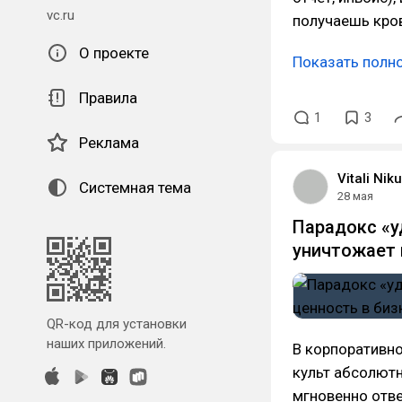
vc.ru
получаешь кро
О проекте
Показать полн
Правила
1
3
Реклама
Vitali Nik
Системная тема
28 мая
Парадокс «у
уничтожает 
QR-код для установки
наших приложений.
В корпоративно
культ абсолютно
мгновенно отве