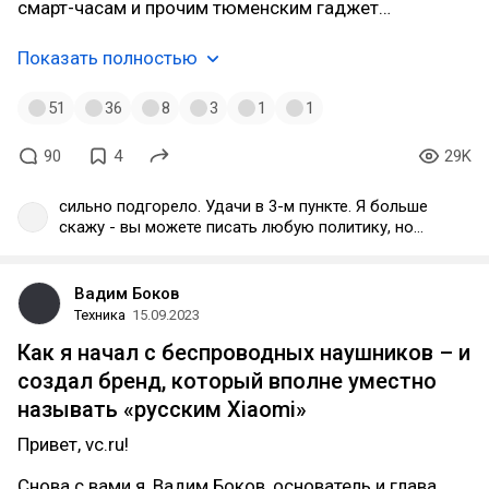
смарт-часам и прочим тюменским гаджет…
Показать полностью
51
36
8
3
1
1
90
4
29K
сильно подгорело. Удачи в 3-м пункте. Я больше
скажу - вы можете писать любую политику, но
если я захочу у вас купить наушники, а вы мне не
продадите, я через суд всё равно куплю. И
гарантийное обслуживание если оно прописано,
Вадим Боков
вы тоже сделаете. Более того, ещё оплатите
Техника
15.09.2023
издержки. А 6-й и 8-й пункт ещё веселее. "мы
Как я начал с беспроводных наушников – и
будем модерировать комментарии так, как
хотим". То есть критику не терпите никакую.
создал бренд, который вполне уместно
называть «русским Xiaomi»
Привет, vc.ru!
Снова с вами я, Вадим Боков, основатель и глава