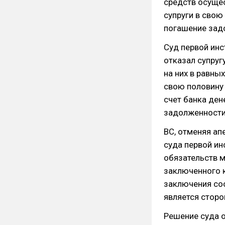
средств осуще
супруги в свою
погашение зад
Суд первой инс
отказал супруг
на них в равны
свою половину 
счет банка де
задолженности
ВС, отменяя ап
суда первой ин
обязательств м
заключенного к
заключения со
является сторо
Решение суда о