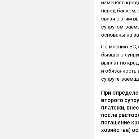
изменяло креди
перед банком, 
связи с этим в
супругом-заем
основаны на за
По мнению ВС, 
бывшего супру
выплат по кред
и обязанность 
супруге-заемщ
При определе
второго супр
платежи, вне
после растор
погашение кр
хозяйства) ос