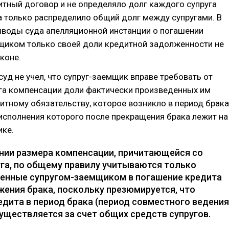
тный договор и не определяло долг каждого супруга
а только распределило общий долг между супругами. В
ыводы суда апелляционной инстанции о погашении
щиком только своей доли кредитной задолженности не
коне.
суд не учел, что супруг-заемщик вправе требовать от
га компенсации доли фактически произведенных им
итному обязательству, которое возникло в период брака
исполнения которого после прекращения брака лежит на
ике.
нии размера компенсации, причитающейся со
уга, по общему правилу учитываются только
сенные супругом-заемщиком в погашение кредита
жения брака, поскольку презюмируется, что
едита в период брака (период совместного ведения
уществляется за счет общих средств супругов.