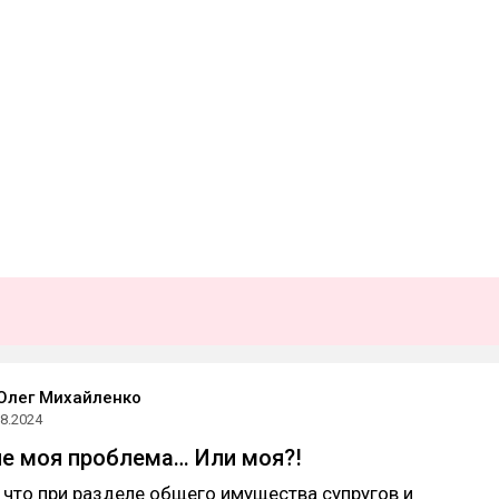
Олег Михайленко
08.2024
не моя проблема… Или моя?!
 что при разделе общего имущества супругов и