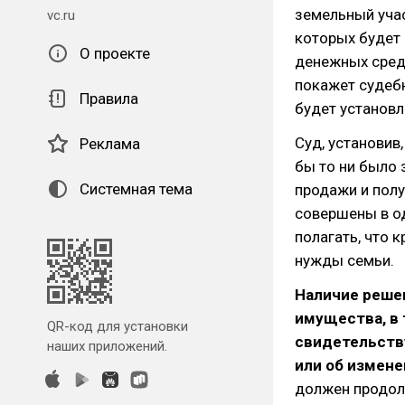
земельный учас
vc.ru
которых будет
О проекте
денежных средс
покажет судебн
Правила
будет установ
Суд, установив
Реклама
бы то ни было 
Системная тема
продажи и пол
совершены в од
полагать, что 
нужды семьи.
Наличие реше
имущества, в 
QR-код для установки
свидетельств
наших приложений.
или об измене
должен продолж