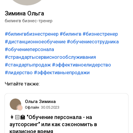
Зимина Ольга
билингв бизнес-тренер
#билингвбизнестренер
#билингв
#бизнестренер
#дистанционноеобучение
#обучениесотрудника
#обучениеперсонала
#страндартысервисногообслуживания
#стандартыпродаж
#эффективноелидерство
#лидерство
#эффективныепродажи
Читайте также:
Ольга Зимина
Офлайн
30.05.2023
👩🏻‍🏫 "Обучение персонала - на
аутсорсинг" или как сэкономить в
кризисное время