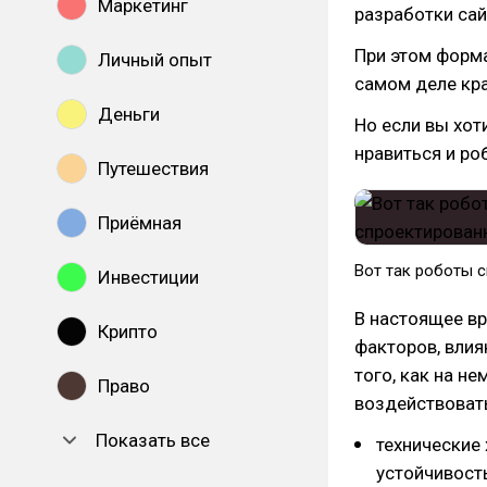
Маркетинг
разработки сай
При этом форма
Личный опыт
самом деле кра
Деньги
Но если вы хот
нравиться и ро
Путешествия
Приёмная
Вот так роботы 
Инвестиции
В настоящее в
Крипто
факторов, влия
того, как на н
Право
воздействовать
Показать все
технические 
устойчивость