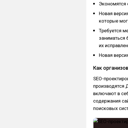
Экономятся 
Новая верси
которые мог
Требуется м
заниматься 
их исправлен
Новая верси
Как организо
SEO-проектиров
производятся 
включают в себ
содержания сай
поисковых сис