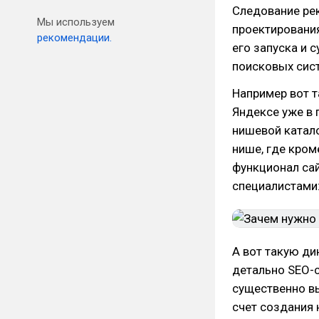
Следование ре
Мы используем
проектировани
рекомендации.
его запуска и 
поисковых сис
Например вот т
Яндексе уже в 
нишевой катал
нише, где кром
функционал са
специалистами
А вот такую ди
детально SEO-с
существенно вы
счет создания 