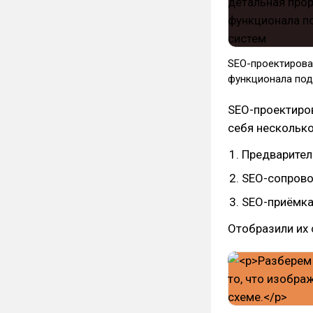
SEO-проектирован
функционала под
SEO-проектиров
себя несколько
Предварител
SEO-сопрово
SEO-приёмка
Отобразили их