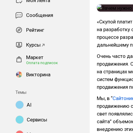
Моя лента
Сообщения
«Скупой платит
на разработку 
Рейтинг
процессе разра
Курсы
дальнейшему п
Очень часто да
Маркет
Оплата подписок
продвижения. О
на страницах м
Викторина
систем функцио
продвижения п
Темы
Мы, в “
Сайтони
AI
продвижению с
свет появляли
Сервисы
сайта” объемом
внедрению эти