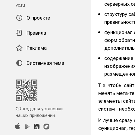
серверных ош
vc.ru
структуру са
О проекте
правильность
функционал 
Правила
форм обратно
Реклама
дополнительн
содержание 
Системная тема
изображения,
размещенного
Т.е. чтобы сай
менять мета-те
элементы сайта
систем - необ
QR-код для установки
наших приложений.
И лучше сразу 
функционал, те