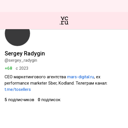
Sergey Radygin
@sergey_radygin
+68
с 2023
CEO маркетингового агентства
mars-digital.ru
, ex
performance marketer Sber, Kodland. Телеграм канал:
t.me/tosellers
5
подписчиков
0
подписок