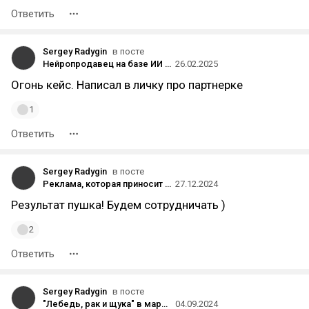
Ответить
Sergey Radygin
в посте
Нейропродавец на базе ИИ экономит нам миллионы на зарплате менеджеров». АВТОПРОКАТ!
26.02.2025
Огонь кейс. Написал в личку про партнерке
1
Ответить
Sergey Radygin
в посте
Реклама, которая приносит прибыль: как клиент Vitamin.tools в 7 раз повысил окупаемость
27.12.2024
Результат пушка! Будем сотрудничать )
2
Ответить
Sergey Radygin
в посте
"Лебедь, рак и щука" в маркетинге или что нужно учитывать с самого начала работы, чтобы правильно выстроить коммуникацию внутри команды?
04.09.2024