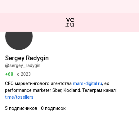
Sergey Radygin
@sergey_radygin
+68
с 2023
CEO маркетингового агентства
mars-digital.ru
, ex
performance marketer Sber, Kodland. Телеграм канал:
t.me/tosellers
5
подписчиков
0
подписок