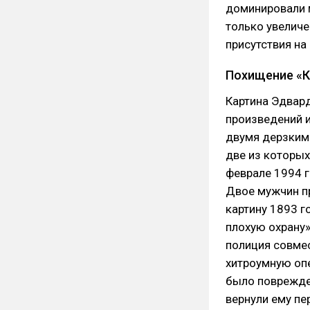
доминировали 
только увеличе
присутствия на
Похищение «К
Картина Эдвар
произведений и
двумя дерзким
две из которых
феврале 1994 г
Двое мужчин п
картину 1893 г
плохую охрану»
полиция совме
хитроумную опе
было поврежде
вернули ему пе