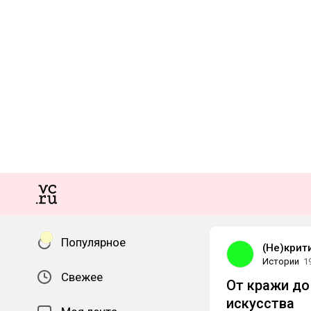
Популярное
(Не)крит
Истории
1
Свежее
От кражи до
искусства