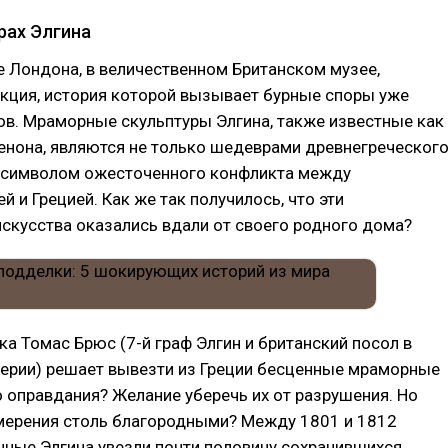
рах Элгина
 Лондона, в величественном Британском музее,
кция, история которой вызывает бурные споры уже
ов. Мраморные скульптуры Элгина, также известные как
нона, являются не только шедеврами древнегреческог
 и символом ожесточенного конфликта между
й и Грецией. Как же так получилось, что эти
скусства оказались вдали от своего родного дома?
ека Томас Брюс (7-й граф Элгин и британский посол в
ерии) решает вывезти из Греции бесценные мраморные
о оправдания? Желание уберечь их от разрушения. Но
амерения столь благородными? Между 1801 и 1812
чные Элгина увезли почти половину сохранившихся