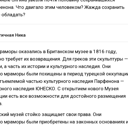
фенона. Что двигало этим человеком? Жажда сохранить
е обладать?
тичная Ника
 мраморы оказались в Британском музее в 1816 году,
но требует их возвращения. Для греков эти скульптуры —
, а часть их истории и культурного наследия. Они
то мраморы были похищены в период турецкой оккупаци
отъемлемой частью культурного наследия Парфенона —
рного наследия ЮНЕСКО. С открытием нового Музея
еции есть все возможности для достойного размещения
в.
кий музей стойко защищает свои права. Они
то мраморы были приобретены на законных основаниях 