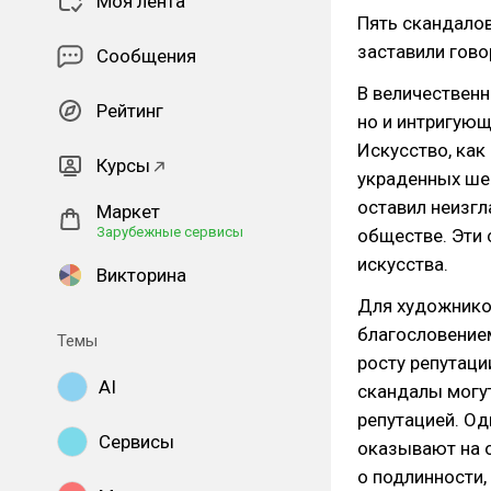
Моя лента
Пять скандалов
заставили гово
Сообщения
В величественн
Рейтинг
но и интригующ
Искусство, как
Курсы
украденных ше
оставил неизгл
Маркет
Зарубежные сервисы
обществе. Эти 
искусства.
Викторина
Для художников
благословением
Темы
росту репутаци
AI
скандалы могу
репутацией. Од
Сервисы
оказывают на 
о подлинности,