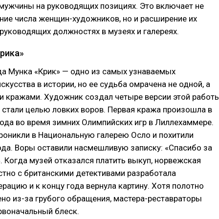
мужчины на руководящих позициях. Это включает не
ние числа женщин-художников, но и расширение их
 руководящих должностях в музеях и галереях.
рика»
да Мунка «Крик» — одно из самых узнаваемых
скусства в истории, но ее судьба омрачена не одной, а
и кражами. Художник создал четыре версии этой работы
 стали целью ловких воров. Первая кража произошла в
ода во время зимних Олимпийских игр в Лиллехаммере.
роникли в Национальную галерею Осло и похитили
ода. Воры оставили насмешливую записку: «Спасибо за
. Когда музей отказался платить выкуп, норвежская
стно с британскими детективами разработала
рацию и к концу года вернула картину. Хотя полотно
но из-за грубого обращения, мастера-реставраторы
рвоначальный блеск.