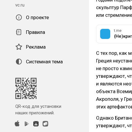
vc.ru
скульптур Пар
или стремлени
О проекте
t.me
Правила
(Не)кри
Реклама
С тех пор, как
Греция неустан
Системная тема
не просто камни
утверждают, ч
и являются не
объекта Всеми
Акрополя, у Гр
QR-код для установки
этих артефакто
наших приложений.
Однако Британс
утверждают, ч