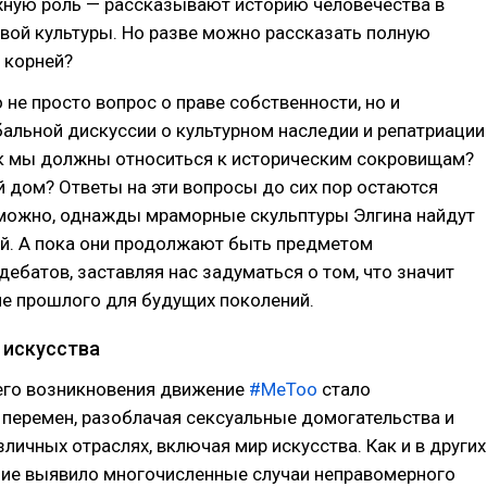
ную роль — рассказывают историю человечества в
вой культуры. Но разве можно рассказать полную
 корней?
о не просто вопрос о праве собственности, но и
альной дискуссии о культурном наследии и репатриации
ак мы должны относиться к историческим сокровищам?
й дом? Ответы на эти вопросы до сих пор остаются
можно, однажды мраморные скульптуры Элгина найдут
ой. А пока они продолжают быть предметом
ебатов, заставляя нас задуматься о том, что значит
ие прошлого для будущих поколений.
 искусства
его возникновения движение
#MeToo
стало
перемен, разоблачая сексуальные домогательства и
зличных отраслях, включая мир искусства. Как и в других
ние выявило многочисленные случаи неправомерного