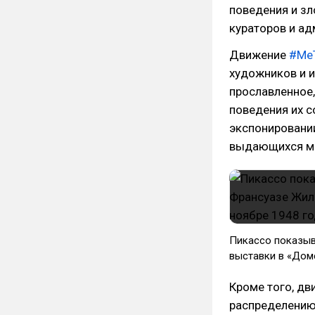
поведения и з
кураторов и ад
Движение
#Me
художников и и
прославленное,
поведения их 
экспонировании
выдающихся мас
Пикассо показыв
выставки в «Доме
Кроме того, д
распределению 