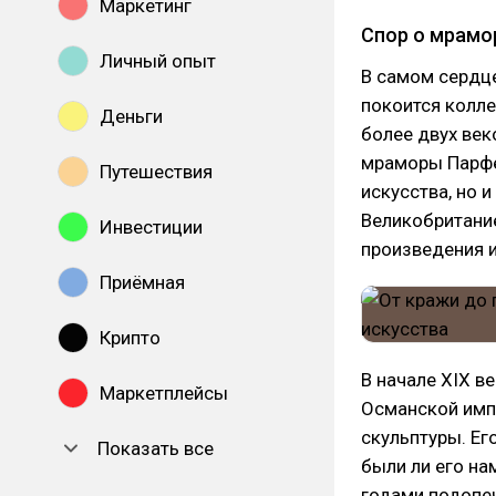
Маркетинг
Спор о мрамо
Личный опыт
В самом сердце
покоится колле
Деньги
более двух век
мраморы Парфе
Путешествия
искусства, но
Великобритание
Инвестиции
произведения и
Приёмная
Крипто
В начале XIX в
Маркетплейсы
Османской имп
скульптуры. Ег
Показать все
были ли его н
годами подопе