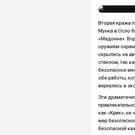
Вторая кража п
Мунка в Осло б
«Мадонна». Вор
оружием охранн
скрылись на а
стеклом, так к
безопасное мес
обе работы, ко
вернулись в эк
Эти драматиче
привлекательно
как «Крик», на
мер безопаснос
безопасной каж