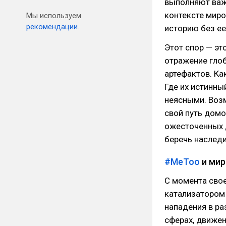
выполняют важ
контексте миро
Мы используем
рекомендации.
историю без ее
Этот спор — эт
отражение глоб
артефактов. К
Где их истинны
неясными. Воз
свой путь дом
ожесточенных д
беречь наслед
#MeToo
и мир
С момента сво
катализатором 
нападения в ра
сферах, движе