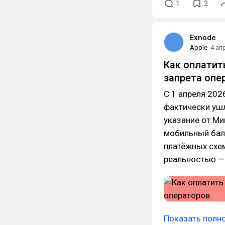
1
2
Exnode
Apple
4 ап
Как оплатит
запрета опе
С 1 апреля 202
фактически ушл
указание от М
мобильный бал
платёжных схем
реальностью —
Показать полн