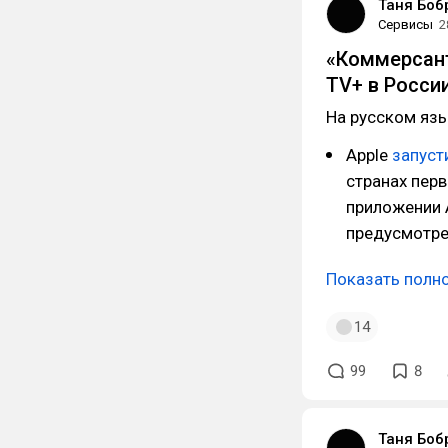
Таня Боб
Сервисы
2
«Коммерсант
TV+ в Росси
На русском язы
Apple
запуст
странах перв
приложении A
предусмотре
Показать полн
14
99
8
Таня Боб