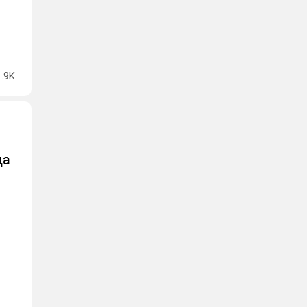
1.9K
да