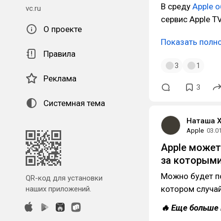
В среду
Apple о
vc.ru
сервис Apple T
О проекте
Показать полн
Правила
3
1
Реклама
3
Системная тема
Наташа 
Apple
03.0
Apple может
за которыми
Можно будет по
QR-код для установки
котором случай
наших приложений.
🔥 Еще больше 