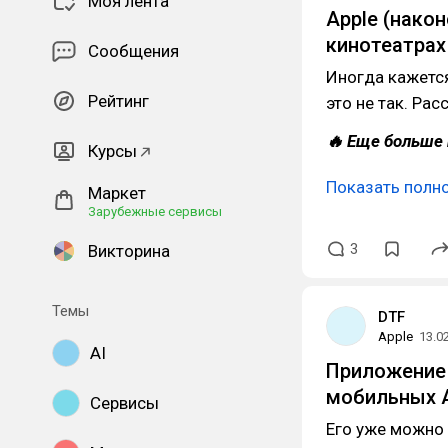
Моя лента
Apple (нако
кинотеатрах
Сообщения
Иногда кажется,
Рейтинг
это не так. Ра
🔥 Еще больше 
Курсы
Показать полн
Маркет
Зарубежные сервисы
3
Викторина
Темы
DTF
Apple
13.0
AI
Приложение 
мобильных
Сервисы
Его уже можно 