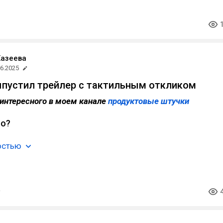
Хазеева
06.2025
ыпустил трейлер с тактильным откликом
интересного в моем канале
продуктовые штучки
ло?
остью