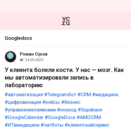
Googledocs
Роман Сухов
AI
24.05.2025
У клиента болели кости. У нас — мозг. Как
мы автоматизировали запись в
лабораторию
#автоматизация
#Telegramбот
#CRM
#медицина
#цифровизация
#кейсы
#бизнес
#управлениезаявками
#ноукод
#Supabase
#GoogleCalendar
#GoogleDocs
#AMOCRM
#ИТвмедицине
#чатботы
#клиентскийсервис